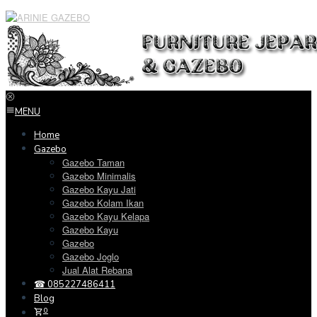
Loncat
ke
konten
MENU
Home
Gazebo
Gazebo Taman
Gazebo Minimalis
Gazebo Kayu Jati
Gazebo Kolam Ikan
Gazebo Kayu Kelapa
Gazebo Kayu
Gazebo
Gazebo Joglo
Jual Alat Rebana
☎ 085227486411
Blog
0