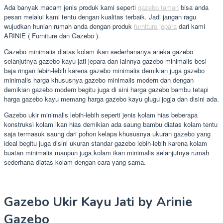
Ada banyak macam jenis produk kami seperti
gazebo taman
bisa anda
pesan melalui kami tentu dengan kualitas terbaik. Jadi jangan ragu
wujudkan hunian rumah anda dengan produk
furniture jepara
dari kami
ARINIE ( Furniture dan Gazebo ).
Gazebo minimalis diatas kolam ikan sederhananya aneka gazebo
selanjutnya gazebo kayu jati jepara dan lainnya gazebo minimalis besi
baja ringan lebih-lebih karena gazebo minimalis demikian juga gazebo
minimalis harga khususnya gazebo minimalis modern dan dengan
demikian gazebo modern begitu juga di sini harga gazebo bambu tetapi
harga gazebo kayu memang harga gazebo kayu glugu jogja dan disini ada.
Gazebo ukir minimalis lebih-lebih seperti jenis kolam hias beberapa
konstruksi kolam ikan hias demikian ada saung bambu diatas kolam tentu
saja termasuk saung dari pohon kelapa khususnya ukuran gazebo yang
ideal begitu juga disini ukuran standar gazebo lebih-lebih karena kolam
buatan minimalis maupun juga kolam ikan minimalis selanjutnya rumah
sederhana diatas kolam dengan cara yang sama.
Gazebo Ukir Kayu Jati by Arinie
Gazebo