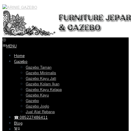
Loncat
ke
konten
MENU
Home
Gazebo
Gazebo Taman
Gazebo Minimalis
Gazebo Kayu Jati
Gazebo Kolam Ikan
Gazebo Kayu Kelapa
Gazebo Kayu
Gazebo
Gazebo Joglo
Jual Alat Rebana
☎ 085227486411
Blog
0