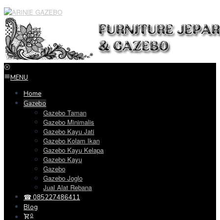
Loncat
ke
konten
MENU
Home
Gazebo
Gazebo Taman
Gazebo Minimalis
Gazebo Kayu Jati
Gazebo Kolam Ikan
Gazebo Kayu Kelapa
Gazebo Kayu
Gazebo
Gazebo Joglo
Jual Alat Rebana
☎ 085227486411
Blog
0