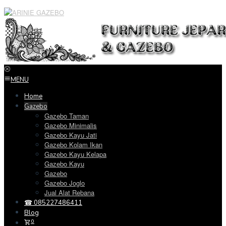
Loncat
ke
konten
MENU
Home
Gazebo
Gazebo Taman
Gazebo Minimalis
Gazebo Kayu Jati
Gazebo Kolam Ikan
Gazebo Kayu Kelapa
Gazebo Kayu
Gazebo
Gazebo Joglo
Jual Alat Rebana
☎ 085227486411
Blog
0