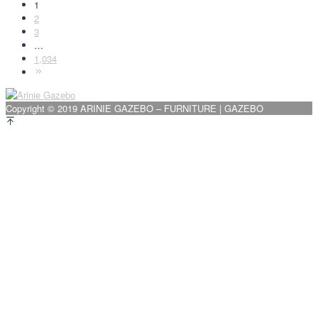
1
2
3
…
1,034
Copyright © 2019 ARINIE GAZEBO – FURNITURE | GAZEBO