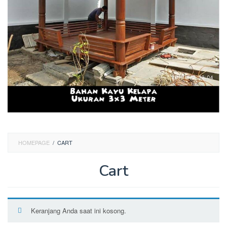
HOMEPAGE
/
CART
Cart
Oleh
Arinie
Gazebo
Diposting
Keranjang Anda saat ini kosong.
pada