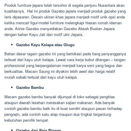
Produk furniture jepara telah tersohor di segala penjuru Nusantara akan
kualitasnya. Hal ini produk Gazebo jepara menjadi produk gazebo yang
laris dipasaran. Desain ukiran khas jepara menjadi motif unik opsi anda
ketika mencari figur-model furniture melengkapi hiasan rumah idaman
anda. Arinie Gazebo menyediakan Gazebo Absah Buatan Jepara
dengan bahan Kayu Jati dan motif ukir Jepara.
Gazebo Kayu Kelapa atau Glugu
Bahan dasar ragam gazebo ini yang berlokasi pada tiang penyangganya
terbuat dari kayu utuh kelapa. Lewat cara kerja bubut ditangan – tangan
professional yang berpengalaman menjadi karya seni yang bagus dan
berkualitas. Macam Saung ini diyakini lebih awet dan harga relatif
murah sebab terbuat dari kayu utuh kelapa.
Gazebo Bambu
Macam gazebo bambu banyak dijumpai di toko sebagai penghias
ataupun daerah lesehan merasakan sajian makanan. Ada banyak
contoh gazebo bambu baik itu di buat sendiri ataupun pesan terhadap
pengrajin, ada contoh satu atap maupun dua tingkat tergantung
kebutuhan pemilik tempat.
Gazebo dari Baja Ringan