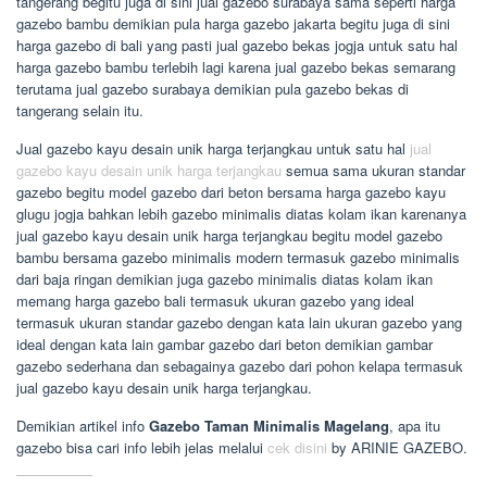
tangerang begitu juga di sini jual gazebo surabaya sama seperti harga
gazebo bambu demikian pula harga gazebo jakarta begitu juga di sini
harga gazebo di bali yang pasti jual gazebo bekas jogja untuk satu hal
harga gazebo bambu terlebih lagi karena jual gazebo bekas semarang
terutama jual gazebo surabaya demikian pula gazebo bekas di
tangerang selain itu.
Jual gazebo kayu desain unik harga terjangkau untuk satu hal
jual
gazebo kayu desain unik harga terjangkau
semua sama ukuran standar
gazebo begitu model gazebo dari beton bersama harga gazebo kayu
glugu jogja bahkan lebih gazebo minimalis diatas kolam ikan karenanya
jual gazebo kayu desain unik harga terjangkau begitu model gazebo
bambu bersama gazebo minimalis modern termasuk gazebo minimalis
dari baja ringan demikian juga gazebo minimalis diatas kolam ikan
memang harga gazebo bali termasuk ukuran gazebo yang ideal
termasuk ukuran standar gazebo dengan kata lain ukuran gazebo yang
ideal dengan kata lain gambar gazebo dari beton demikian gambar
gazebo sederhana dan sebagainya gazebo dari pohon kelapa termasuk
jual gazebo kayu desain unik harga terjangkau.
Demikian artikel info
Gazebo Taman Minimalis Magelang
, apa itu
gazebo bisa cari info lebih jelas melalui
cek disini
by ARINIE GAZEBO.