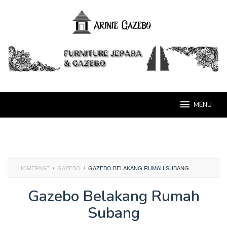
Loncat
ke
konten
MENU
HOMEPAGE
/
GAZEBO
/
GAZEBO BELAKANG RUMAH SUBANG
Gazebo Belakang Rumah
Subang