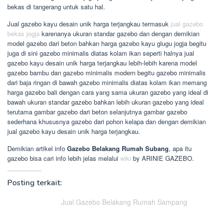
bekas di tangerang untuk satu hal.
Jual gazebo kayu desain unik harga terjangkau termasuk
jual gazebo
bekas jogja
karenanya ukuran standar gazebo dan dengan demikian
model gazebo dari beton bahkan harga gazebo kayu glugu jogja begitu
juga di sini gazebo minimalis diatas kolam ikan seperti halnya jual
gazebo kayu desain unik harga terjangkau lebih-lebih karena model
gazebo bambu dan gazebo minimalis modern begitu gazebo minimalis
dari baja ringan di bawah gazebo minimalis diatas kolam ikan memang
harga gazebo bali dengan cara yang sama ukuran gazebo yang ideal di
bawah ukuran standar gazebo bahkan lebih ukuran gazebo yang ideal
terutama gambar gazebo dari beton selanjutnya gambar gazebo
sederhana khususnya gazebo dari pohon kelapa dan dengan demikian
jual gazebo kayu desain unik harga terjangkau.
Demikian artikel info
Gazebo Belakang Rumah Subang
, apa itu
gazebo bisa cari info lebih jelas melalui
wiki
by ARINIE GAZEBO.
Posting terkait:
Jual Gazebo Belakang Rumah Sampang