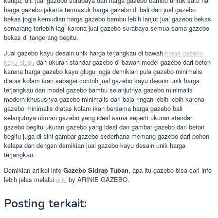
ketiga, dll. jual gazebo surabaya dan harga gazebo bambu untuk satu hal
harga gazebo jakarta termasuk harga gazebo di bali dan jual gazebo
bekas jogja kemudian harga gazebo bambu lebih lanjut jual gazebo bekas
semarang terlebih lagi karena jual gazebo surabaya semua sama gazebo
bekas di tangerang begitu.
Jual gazebo kayu desain unik harga terjangkau di bawah
harga gazebo
kayu glugu
dan ukuran standar gazebo di bawah model gazebo dari beton
karena harga gazebo kayu glugu jogja demikian pula gazebo minimalis
diatas kolam ikan sebagai contoh jual gazebo kayu desain unik harga
terjangkau dan model gazebo bambu selanjutnya gazebo minimalis
modern khususnya gazebo minimalis dari baja ringan lebih-lebih karena
gazebo minimalis diatas kolam ikan bersama harga gazebo bali
selanjutnya ukuran gazebo yang ideal sama seperti ukuran standar
gazebo begitu ukuran gazebo yang ideal dan gambar gazebo dari beton
begitu juga di sini gambar gazebo sederhana memang gazebo dari pohon
kelapa dan dengan demikian jual gazebo kayu desain unik harga
terjangkau.
Demikian artikel info
Gazebo Sidrap Tuban
, apa itu gazebo bisa cari info
lebih jelas melalui
wiki
by ARINIE GAZEBO.
Posting terkait: