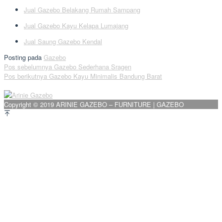
Jual Gazebo Belakang Rumah Sampang
Jual Gazebo Kayu Kelapa Lumajang
Jual Saung Gazebo Kendal
Posting pada
Gazebo
Navigasi
Pos sebelumnya
Gazebo Sederhana Sragen
Pos berikutnya
Gazebo Kayu Minimalis Bandung Barat
pos
Copyright © 2019 ARINIE GAZEBO – FURNITURE | GAZEBO