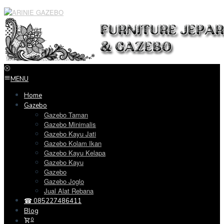
Loncat
ke
konten
MENU
Home
Gazebo
Gazebo Taman
Gazebo Minimalis
Gazebo Kayu Jati
Gazebo Kolam Ikan
Gazebo Kayu Kelapa
Gazebo Kayu
Gazebo
Gazebo Joglo
Jual Alat Rebana
☎ 085227486411
Blog
0