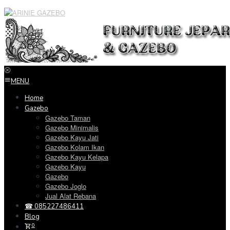
Loncat
ke
konten
MENU
Home
Gazebo
Gazebo Taman
Gazebo Minimalis
Gazebo Kayu Jati
Gazebo Kolam Ikan
Gazebo Kayu Kelapa
Gazebo Kayu
Gazebo
Gazebo Joglo
Jual Alat Rebana
☎ 085227486411
Blog
0