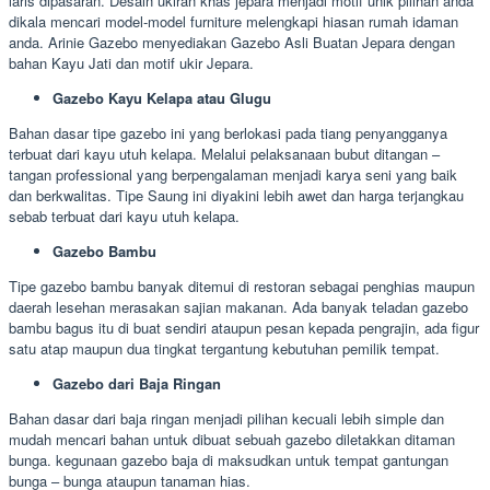
laris dipasaran. Desain ukiran khas jepara menjadi motif unik pilihan anda
dikala mencari model-model furniture melengkapi hiasan rumah idaman
anda. Arinie Gazebo menyediakan Gazebo Asli Buatan Jepara dengan
bahan Kayu Jati dan motif ukir Jepara.
Gazebo Kayu Kelapa atau Glugu
Bahan dasar tipe gazebo ini yang berlokasi pada tiang penyangganya
terbuat dari kayu utuh kelapa. Melalui pelaksanaan bubut ditangan –
tangan professional yang berpengalaman menjadi karya seni yang baik
dan berkwalitas. Tipe Saung ini diyakini lebih awet dan harga terjangkau
sebab terbuat dari kayu utuh kelapa.
Gazebo Bambu
Tipe gazebo bambu banyak ditemui di restoran sebagai penghias maupun
daerah lesehan merasakan sajian makanan. Ada banyak teladan gazebo
bambu bagus itu di buat sendiri ataupun pesan kepada pengrajin, ada figur
satu atap maupun dua tingkat tergantung kebutuhan pemilik tempat.
Gazebo dari Baja Ringan
Bahan dasar dari baja ringan menjadi pilihan kecuali lebih simple dan
mudah mencari bahan untuk dibuat sebuah gazebo diletakkan ditaman
bunga. kegunaan gazebo baja di maksudkan untuk tempat gantungan
bunga – bunga ataupun tanaman hias.