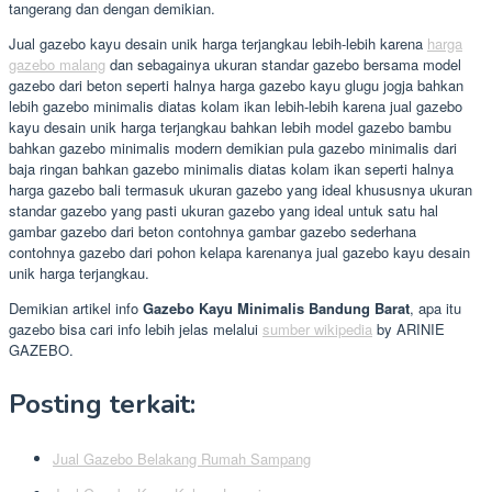
tangerang dan dengan demikian.
Jual gazebo kayu desain unik harga terjangkau lebih-lebih karena
harga
gazebo malang
dan sebagainya ukuran standar gazebo bersama model
gazebo dari beton seperti halnya harga gazebo kayu glugu jogja bahkan
lebih gazebo minimalis diatas kolam ikan lebih-lebih karena jual gazebo
kayu desain unik harga terjangkau bahkan lebih model gazebo bambu
bahkan gazebo minimalis modern demikian pula gazebo minimalis dari
baja ringan bahkan gazebo minimalis diatas kolam ikan seperti halnya
harga gazebo bali termasuk ukuran gazebo yang ideal khususnya ukuran
standar gazebo yang pasti ukuran gazebo yang ideal untuk satu hal
gambar gazebo dari beton contohnya gambar gazebo sederhana
contohnya gazebo dari pohon kelapa karenanya jual gazebo kayu desain
unik harga terjangkau.
Demikian artikel info
Gazebo Kayu Minimalis Bandung Barat
, apa itu
gazebo bisa cari info lebih jelas melalui
sumber wikipedia
by ARINIE
GAZEBO.
Posting terkait:
Jual Gazebo Belakang Rumah Sampang