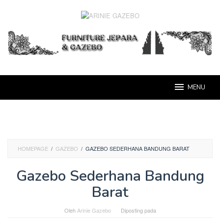
Loncat
ke
konten
MENU
HOMEPAGE
/
GAZEBO
/
GAZEBO SEDERHANA BANDUNG BARAT
Gazebo Sederhana Bandung
Barat
Oleh
Arinie Gazebo
Diposting pada