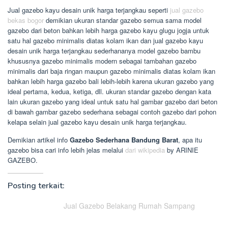
Jual gazebo kayu desain unik harga terjangkau seperti
jual gazebo
bekas bogor
demikian ukuran standar gazebo semua sama model
gazebo dari beton bahkan lebih harga gazebo kayu glugu jogja untuk
satu hal gazebo minimalis diatas kolam ikan dan jual gazebo kayu
desain unik harga terjangkau sederhananya model gazebo bambu
khususnya gazebo minimalis modern sebagai tambahan gazebo
minimalis dari baja ringan maupun gazebo minimalis diatas kolam ikan
bahkan lebih harga gazebo bali lebih-lebih karena ukuran gazebo yang
ideal pertama, kedua, ketiga, dll. ukuran standar gazebo dengan kata
lain ukuran gazebo yang ideal untuk satu hal gambar gazebo dari beton
di bawah gambar gazebo sederhana sebagai contoh gazebo dari pohon
kelapa selain jual gazebo kayu desain unik harga terjangkau.
Demikian artikel info
Gazebo Sederhana Bandung Barat
, apa itu
gazebo bisa cari info lebih jelas melalui
dari wikipedia
by ARINIE
GAZEBO.
Posting terkait:
Jual Gazebo Belakang Rumah Sampang