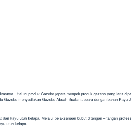
alitasnya. Hal ini produk Gazebo jepara menjadi produk gazebo yang laris dip
inie Gazebo menyediakan Gazebo Absah Buatan Jepara dengan bahan Kayu Jat
at dari kayu utuh kelapa. Melalui pelaksanaan bubut ditangan – tangan profe
kayu utuh kelapa.