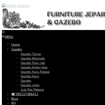
Loncat
ke
konten
MENU
Home
Gazebo
Gazebo Taman
Gazebo Minimalis
Gazebo Kayu Jati
Gazebo Kolam Ikan
Gazebo Kayu Kelapa
Gazebo Kayu
Gazebo
Gazebo Joglo
Jual Alat Rebana
☎ 085227486411
Blog
0