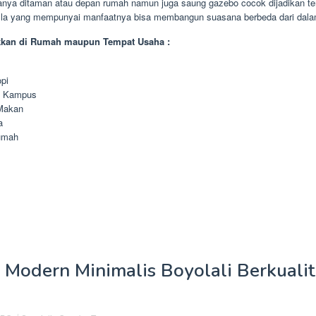
anya ditaman atau depan rumah namun juga saung gazebo cocok dijadikan te
Villa yang mempunyai manfaatnya bisa membangun suasana berbeda dari dala
kkan di Rumah maupun Tempat Usaha :
pi
n Kampus
Makan
a
umah
Modern Minimalis Boyolali Berkualit