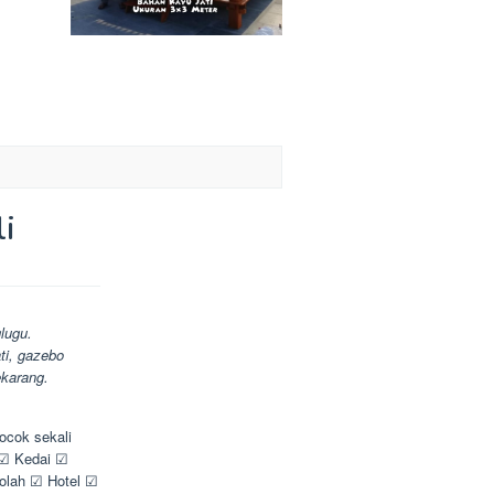
i
lugu.
ti, gazebo
ekarang.
ocok sekali
 ☑ Kedai ☑
lah ☑ Hotel ☑