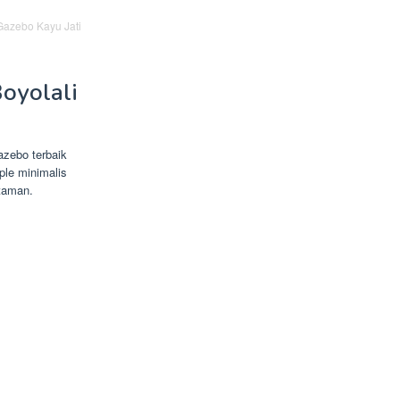
Gazebo Kayu Jati
oyolali
zebo terbaik
ple minimalis
 taman.