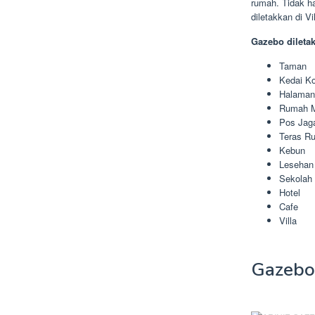
rumah. Tidak h
diletakkan di 
Gazebo dileta
Taman
Kedai Ko
Halama
Rumah 
Pos Jag
Teras R
Kebun
Lesehan
Sekolah
Hotel
Cafe
Villa
Gazebo 