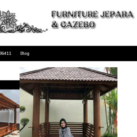
86411
Blog