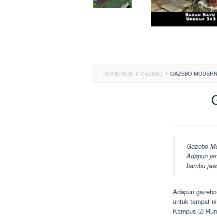
HOMEPAGE
/
GAZEBO
/
GAZEBO MODERN 
Gazebo Mo
Adapun jen
bambu jawa
Adapun gazebo 
untuk tempat n
Kampus ☑ Ruma