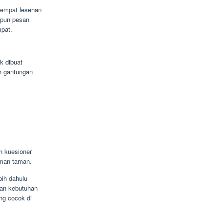
tempat lesehan
upun pesan
mpat.
k dibuat
h gantungan
 kuesioner
aman taman.
bih dahulu
kan kebutuhan
ng cocok di