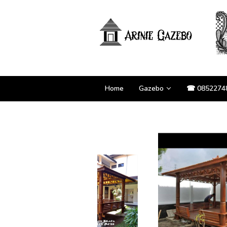
Loncat
ke
konten
Home
Gazebo
☎ 0852274