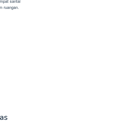
mpat santai
m ruangan.
as