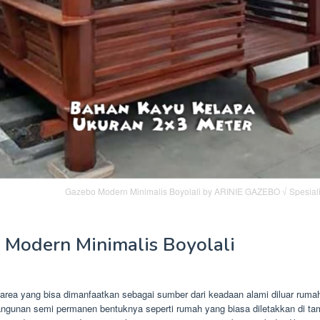
Gazebo Modern Minimalis Boyolali by ARINIE GAZEBO √ Spesia
 Modern Minimalis Boyolali
area yang bisa dimanfaatkan sebagai sumber dari keadaan alami diluar rum
angunan semi permanen bentuknya seperti rumah yang biasa diletakkan di t