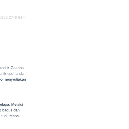
0852-2748-6411
 produk Gazebo
unik opsi anda
ebo menyediakan
elapa. Melalui
ng bagus dan
utuh kelapa.