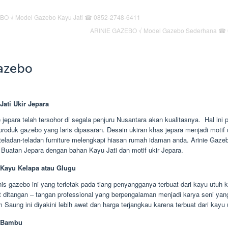
ARINIE GAZEBO √ Model Gazebo Sederhana ☎ 
azebo
Jati Ukir Jepara
e jepara telah tersohor di segala penjuru Nusantara akan kualitasnya. Hal ini
produk gazebo yang laris dipasaran. Desain ukiran khas jepara menjadi motif 
 teladan-teladan furniture melengkapi hiasan rumah idaman anda. Arinie Gaz
 Buatan Jepara dengan bahan Kayu Jati dan motif ukir Jepara.
Kayu Kelapa atau Glugu
is gazebo ini yang terletak pada tiang penyangganya terbuat dari kayu utuh k
ut ditangan – tangan professional yang berpengalaman menjadi karya seni ya
Saung ini diyakini lebih awet dan harga terjangkau karena terbuat dari kayu 
 Bambu