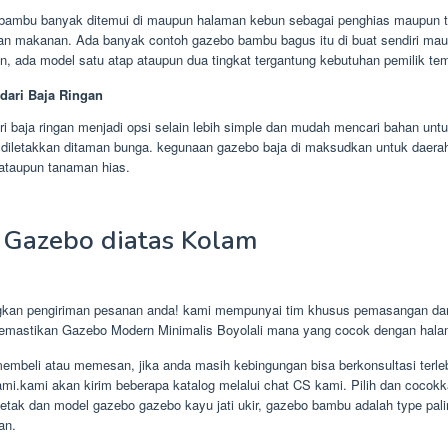
 bambu banyak ditemui di maupun halaman kebun sebagai penghias maupun 
an makanan. Ada banyak contoh gazebo bambu bagus itu di buat sendiri ma
n, ada model satu atap ataupun dua tingkat tergantung kebutuhan pemilik te
dari Baja Ringan
i baja ringan menjadi opsi selain lebih simple dan mudah mencari bahan untu
diletakkan ditaman bunga. kegunaan gazebo baja di maksudkan untuk daera
ataupun tanaman hias.
 Gazebo diatas Kolam
kan pengiriman pesanan anda! kami mempunyai tim khusus pemasangan dan
memastikan Gazebo Modern Minimalis Boyolali mana yang cocok dengan hal
embeli atau memesan, jika anda masih kebingungan bisa berkonsultasi terle
mi.kami akan kirim beberapa katalog melalui chat CS kami. Pilih dan cocok
etak dan model gazebo gazebo kayu jati ukir, gazebo bambu adalah type pali
an.