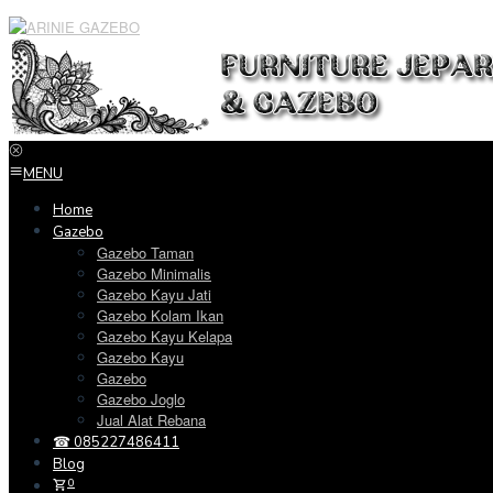
Loncat
ke
konten
MENU
Home
Gazebo
Gazebo Taman
Gazebo Minimalis
Gazebo Kayu Jati
Gazebo Kolam Ikan
Gazebo Kayu Kelapa
Gazebo Kayu
Gazebo
Gazebo Joglo
Jual Alat Rebana
☎ 085227486411
Blog
0