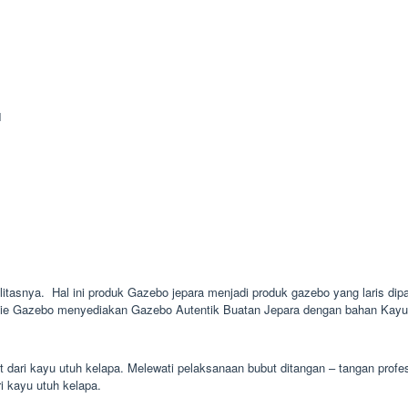
1
alitasnya. Hal ini produk Gazebo jepara menjadi produk gazebo yang laris dipa
nie Gazebo menyediakan Gazebo Autentik Buatan Jepara dengan bahan Kayu J
 dari kayu utuh kelapa. Melewati pelaksanaan bubut ditangan – tangan profe
ri kayu utuh kelapa.