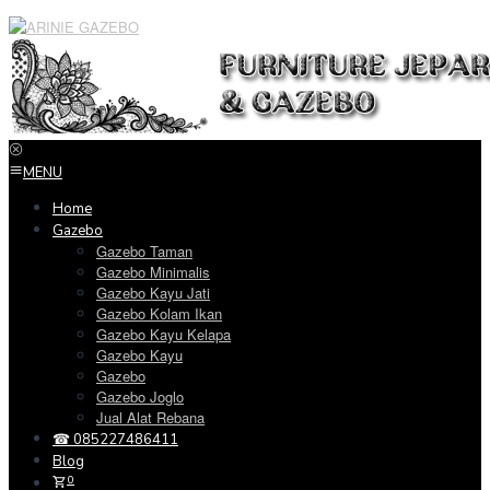
Loncat
ke
konten
MENU
Home
Gazebo
Gazebo Taman
Gazebo Minimalis
Gazebo Kayu Jati
Gazebo Kolam Ikan
Gazebo Kayu Kelapa
Gazebo Kayu
Gazebo
Gazebo Joglo
Jual Alat Rebana
☎ 085227486411
Blog
0