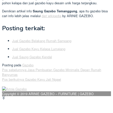
pohon kelapa dan jual gazebo kayu desain unik harga terjangkau.
Demikian artikel info
Saung Gazebo Temanggung
, apa itu gazebo bisa
cari info lebih jelas melalui
dari wikipedia
by ARINIE GAZEBO.
Posting terkait:
Jual Gazebo Belakang Rumah Sampang
Jual Gazebo Kayu Kelapa Lumajang
Jual Saung Gazebo Kendal
Posting pada
Gazebo
Navigasi
Pos sebelumnya
Jasa Pembuatan Gazebo Minimalis Depan Rumah
Banyumas
pos
Pos berikutnya
Gazebo Kayu Jati Ngawi
Copyright © 2019 ARINIE GAZEBO – FURNITURE | GAZEBO