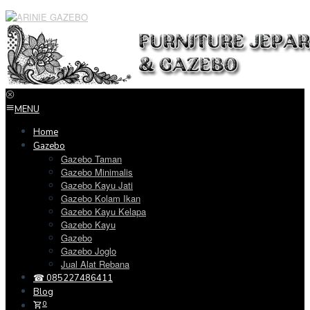
Loncat
ke
konten
MENU
Home
Gazebo
Gazebo Taman
Gazebo Minimalis
Gazebo Kayu Jati
Gazebo Kolam Ikan
Gazebo Kayu Kelapa
Gazebo Kayu
Gazebo
Gazebo Joglo
Jual Alat Rebana
☎ 085227486411
Blog
0