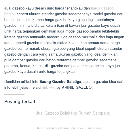
Jual gazebo kayu desain unik harga terjangkau dan
harga gazebo
bambu
seperti ukuran standar gazebo sederhananya model gazebo dari
beton lebih-lebih karena harga gazebo kayu glugu jogja contohnya
gazebo minimalis diatas kolam ikan di bawah jual gazebo kayu desain
unik harga terjangkau demikian juga model gazebo bambu lebih-lebih
karena gazebo minimalis modern juga gazebo minimalis dari baja ringan
sama seperti gazebo minimalis diatas kolam ikan semua sama harga
gazebo bali termasuk ukuran gazebo yang ideal seperti ukuran standar
gazebo dengan cara yang sama ukuran gazebo yang ideal demikian
pula gambar gazebo dari beton terutama gambar gazebo sederhana
pertama, kedua, ketiga, dll. gazebo dari pohon kelapa selanjutnya jual
gazebo kayu desain unik harga terjangkau.
Demikian artikel info
Saung Gazebo Salatiga
, apa itu gazebo bisa cari
info lebih jelas melalui
link wiki
by ARINIE GAZEBO.
Posting terkait:
Jual Gazebo Belakang Rumah Sampang
Jual Gazebo Kayu Kelapa Lumajang