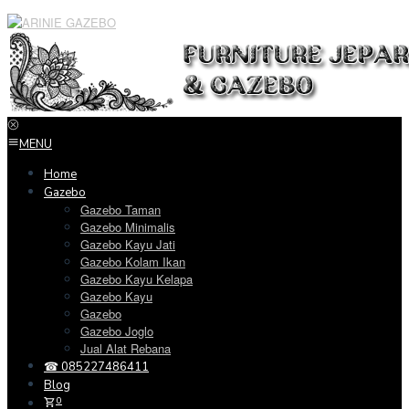
Loncat
ke
konten
MENU
Home
Gazebo
Gazebo Taman
Gazebo Minimalis
Gazebo Kayu Jati
Gazebo Kolam Ikan
Gazebo Kayu Kelapa
Gazebo Kayu
Gazebo
Gazebo Joglo
Jual Alat Rebana
☎ 085227486411
Blog
0