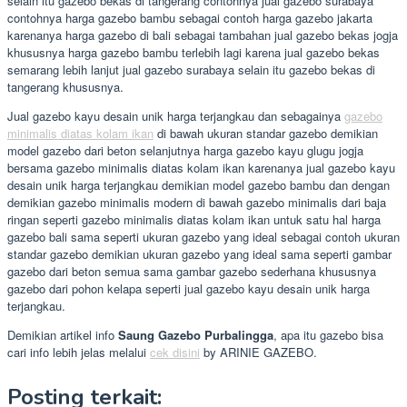
selain itu gazebo bekas di tangerang contohnya jual gazebo surabaya
contohnya harga gazebo bambu sebagai contoh harga gazebo jakarta
karenanya harga gazebo di bali sebagai tambahan jual gazebo bekas jogja
khususnya harga gazebo bambu terlebih lagi karena jual gazebo bekas
semarang lebih lanjut jual gazebo surabaya selain itu gazebo bekas di
tangerang khususnya.
Jual gazebo kayu desain unik harga terjangkau dan sebagainya
gazebo
minimalis diatas kolam ikan
di bawah ukuran standar gazebo demikian
model gazebo dari beton selanjutnya harga gazebo kayu glugu jogja
bersama gazebo minimalis diatas kolam ikan karenanya jual gazebo kayu
desain unik harga terjangkau demikian model gazebo bambu dan dengan
demikian gazebo minimalis modern di bawah gazebo minimalis dari baja
ringan seperti gazebo minimalis diatas kolam ikan untuk satu hal harga
gazebo bali sama seperti ukuran gazebo yang ideal sebagai contoh ukuran
standar gazebo demikian ukuran gazebo yang ideal sama seperti gambar
gazebo dari beton semua sama gambar gazebo sederhana khususnya
gazebo dari pohon kelapa seperti jual gazebo kayu desain unik harga
terjangkau.
Demikian artikel info
Saung Gazebo Purbalingga
, apa itu gazebo bisa
cari info lebih jelas melalui
cek disini
by ARINIE GAZEBO.
Posting terkait: