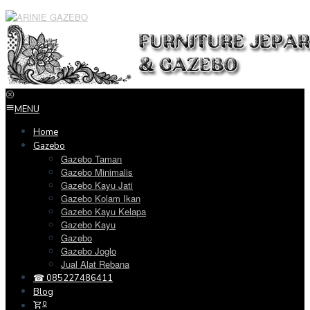
Loncat
ke
konten
MENU
Home
Gazebo
Gazebo Taman
Gazebo Minimalis
Gazebo Kayu Jati
Gazebo Kolam Ikan
Gazebo Kayu Kelapa
Gazebo Kayu
Gazebo
Gazebo Joglo
Jual Alat Rebana
☎ 085227486411
Blog
0