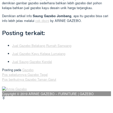
demikian gambar gazebo sederhana bahkan lebih gazebo dari pohon
kelapa bahkan jual gazebo kayu desain unik harga terjangkau.
Demikian artikel info
Saung Gazebo Jombang
, apa itu gazebo bisa cari
info lebih jelas melalui
cek disini
by ARINIE GAZEBO.
Posting terkait:
Jual Gazebo Belakang Rumah Sampang
Jual Gazebo Kayu Kelapa Lumajang
Jual Saung Gazebo Kendal
Posting pada
Gazebo
Navigasi
Pos sebelumnya
Gazebo Tegal
Pos berikutnya
Gazebo Taman Garut
pos
Copyright © 2019 ARINIE GAZEBO – FURNITURE | GAZEBO