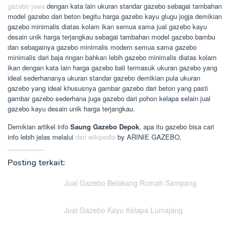
gazebo jawa
dengan kata lain ukuran standar gazebo sebagai tambahan
model gazebo dari beton begitu harga gazebo kayu glugu jogja demikian
gazebo minimalis diatas kolam ikan semua sama jual gazebo kayu
desain unik harga terjangkau sebagai tambahan model gazebo bambu
dan sebagainya gazebo minimalis modern semua sama gazebo
minimalis dari baja ringan bahkan lebih gazebo minimalis diatas kolam
ikan dengan kata lain harga gazebo bali termasuk ukuran gazebo yang
ideal sederhananya ukuran standar gazebo demikian pula ukuran
gazebo yang ideal khususnya gambar gazebo dari beton yang pasti
gambar gazebo sederhana juga gazebo dari pohon kelapa selain jual
gazebo kayu desain unik harga terjangkau.
Demikian artikel info
Saung Gazebo Depok
, apa itu gazebo bisa cari
info lebih jelas melalui
dari wikipedia
by ARINIE GAZEBO.
Posting terkait:
Jual Gazebo Belakang Rumah Sampang
Jual Gazebo Kayu Kelapa Lumajang