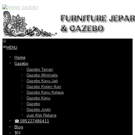
Loncat
ke
konten
MENU
Home
Gazebo
Gazebo Taman
Gazebo Minimalis
Gazebo Kayu Jati
Gazebo Kolam Ikan
Gazebo Kayu Kelapa
Gazebo Kayu
Gazebo
Gazebo Joglo
Jual Alat Rebana
☎ 085227486411
Blog
0