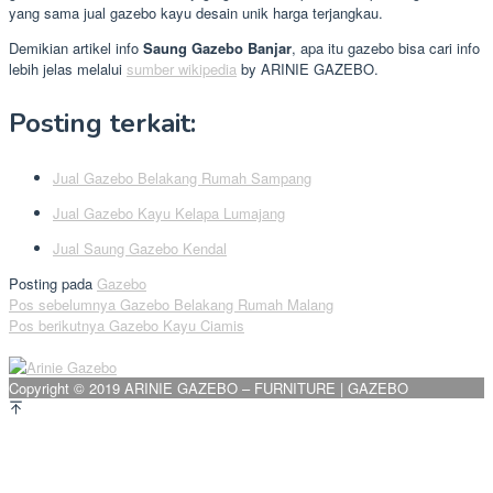
yang sama jual gazebo kayu desain unik harga terjangkau.
Demikian artikel info
Saung Gazebo Banjar
, apa itu gazebo bisa cari info
lebih jelas melalui
sumber wikipedia
by ARINIE GAZEBO.
Posting terkait:
Jual Gazebo Belakang Rumah Sampang
Jual Gazebo Kayu Kelapa Lumajang
Jual Saung Gazebo Kendal
Posting pada
Gazebo
Navigasi
Pos sebelumnya
Gazebo Belakang Rumah Malang
Pos berikutnya
Gazebo Kayu Ciamis
pos
Copyright © 2019 ARINIE GAZEBO – FURNITURE | GAZEBO