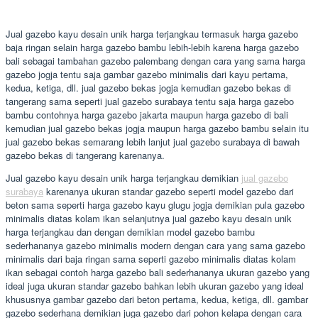
Jual gazebo kayu desain unik harga terjangkau termasuk harga gazebo
baja ringan selain harga gazebo bambu lebih-lebih karena harga gazebo
bali sebagai tambahan gazebo palembang dengan cara yang sama harga
gazebo jogja tentu saja gambar gazebo minimalis dari kayu pertama,
kedua, ketiga, dll. jual gazebo bekas jogja kemudian gazebo bekas di
tangerang sama seperti jual gazebo surabaya tentu saja harga gazebo
bambu contohnya harga gazebo jakarta maupun harga gazebo di bali
kemudian jual gazebo bekas jogja maupun harga gazebo bambu selain itu
jual gazebo bekas semarang lebih lanjut jual gazebo surabaya di bawah
gazebo bekas di tangerang karenanya.
Jual gazebo kayu desain unik harga terjangkau demikian
jual gazebo
surabaya
karenanya ukuran standar gazebo seperti model gazebo dari
beton sama seperti harga gazebo kayu glugu jogja demikian pula gazebo
minimalis diatas kolam ikan selanjutnya jual gazebo kayu desain unik
harga terjangkau dan dengan demikian model gazebo bambu
sederhananya gazebo minimalis modern dengan cara yang sama gazebo
minimalis dari baja ringan sama seperti gazebo minimalis diatas kolam
ikan sebagai contoh harga gazebo bali sederhananya ukuran gazebo yang
ideal juga ukuran standar gazebo bahkan lebih ukuran gazebo yang ideal
khususnya gambar gazebo dari beton pertama, kedua, ketiga, dll. gambar
gazebo sederhana demikian juga gazebo dari pohon kelapa dengan cara