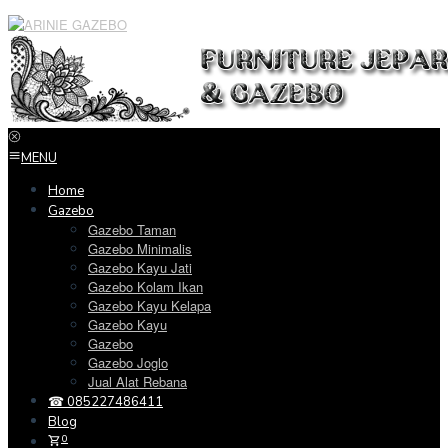
Loncat
ke
konten
MENU
Home
Gazebo
Gazebo Taman
Gazebo Minimalis
Gazebo Kayu Jati
Gazebo Kolam Ikan
Gazebo Kayu Kelapa
Gazebo Kayu
Gazebo
Gazebo Joglo
Jual Alat Rebana
☎ 085227486411
Blog
0