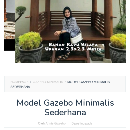
HOMEPAGE
/
GAZEBO MINIMALIS
/
MODEL GAZEBO MINIMALIS
SEDERHANA
Model Gazebo Minimalis
Sederhana
Oleh
Arinie Gazebo
Diposting pada