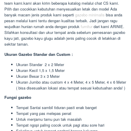
team kami.kami akan kirim beberapa katalog melalui chat CS kami.
Pilih dan cocokkan kebutuhan menyesuaikan letak dan model Ada
banyak macam jenis produk kami seperti
gazebo minimalis
bisa anda
pesan melalui kami tentu dengan kualitas terbaik. Jadi jangan ragu
wujudkan hunian rumah anda dengan produk
furnitur
dari kami ARINIE.
Silahkan konsultasi dan ukur tempat anda sebelum pemesanan gazebo
kayu jati, gazebo kayu glugu adalah jenis paling cocok di letakkan di
sekitar taman.
Ukuran Gazebo Standar dan Custom :
Ukuran Standar 2 x 2 Meter
Ukuran Kecil 1,5 x 1,5 Meter
Ukuran Besar 3 x 3 Meter
Ukuran Jumbo atau custom 4 x 4 Meter, 4 x 5 Meter, 4 x 6 Meter
( bisa disesuaikan lokasi atau tempat sesuai kebutuahan anda! )
Fungsi gazebo
Tempat Santai sambil tiduran pasti enak banget
Tempat yang pas melepas penat
Untuk menjamu tamu pun tak masalah
Tempat ngopi paling cocok untuk pagi atau sore hari
Sekaligus untuk tempat ngobrol bareng keluarga