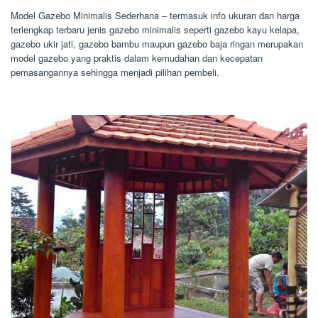
Model Gazebo Minimalis Sederhana – termasuk info ukuran dan harga
terlengkap terbaru jenis gazebo minimalis seperti gazebo kayu kelapa,
gazebo ukir jati, gazebo bambu maupun gazebo baja ringan merupakan
model gazebo yang praktis dalam kemudahan dan kecepatan
pemasangannya sehingga menjadi pilihan pembeli.