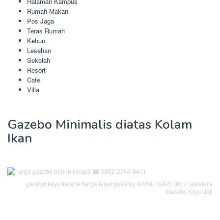
Halaman Kampus
Rumah Makan
Pos Jaga
Teras Rumah
Kebun
Lesehan
Sekolah
Resort
Cafe
Villa
Gazebo Minimalis diatas Kolam
Ikan
gazebo kayu kelapa harga terjangkau by ARINIE GAZEBO √ Spesialis
Gazebo Kayu Jati