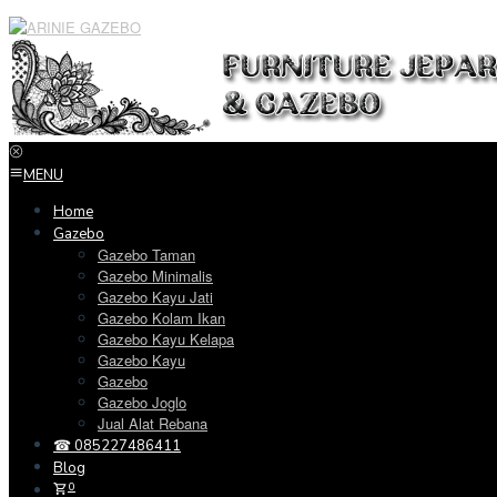
Loncat
ke
konten
MENU
Home
Gazebo
Gazebo Taman
Gazebo Minimalis
Gazebo Kayu Jati
Gazebo Kolam Ikan
Gazebo Kayu Kelapa
Gazebo Kayu
Gazebo
Gazebo Joglo
Jual Alat Rebana
☎ 085227486411
Blog
0