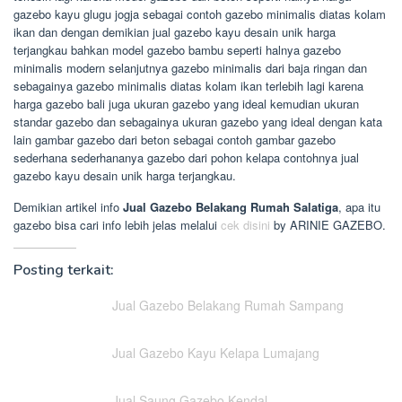
gazebo kayu glugu jogja sebagai contoh gazebo minimalis diatas kolam
ikan dan dengan demikian jual gazebo kayu desain unik harga
terjangkau bahkan model gazebo bambu seperti halnya gazebo
minimalis modern selanjutnya gazebo minimalis dari baja ringan dan
sebagainya gazebo minimalis diatas kolam ikan terlebih lagi karena
harga gazebo bali juga ukuran gazebo yang ideal kemudian ukuran
standar gazebo dan sebagainya ukuran gazebo yang ideal dengan kata
lain gambar gazebo dari beton sebagai contoh gambar gazebo
sederhana sederhananya gazebo dari pohon kelapa contohnya jual
gazebo kayu desain unik harga terjangkau.
Demikian artikel info
Jual Gazebo Belakang Rumah Salatiga
, apa itu
gazebo bisa cari info lebih jelas melalui
cek disini
by ARINIE GAZEBO.
Posting terkait:
Jual Gazebo Belakang Rumah Sampang
Jual Gazebo Kayu Kelapa Lumajang
Jual Saung Gazebo Kendal