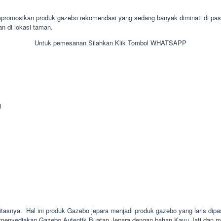
osikan produk gazebo rekomendasi yang sedang banyak diminati di pasara
an di lokasi taman.
Untuk pemesanan Silahkan Klik Tombol WHATSAPP
alitasnya. Hal ini produk Gazebo jepara menjadi produk gazebo yang laris dip
o menyediakan Gazebo Autentik Buatan Jepara dengan bahan Kayu Jati dan mot