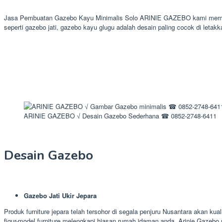
Jasa Pembuatan Gazebo Kayu Minimalis Solo ARINIE GAZEBO kami memprom
seperti gazebo jati, gazebo kayu glugu adalah desain paling cocok di letakk
ARINIE GAZEBO √ Desain Gazebo Sederhana ☎ 0852-2748-6411
Desain Gazebo
Gazebo Jati Ukir Jepara
Produk furniture jepara telah tersohor di segala penjuru Nusantara akan ku
figur-model furniture melengkapi hiasan rumah idaman anda. Arinie Gazeb