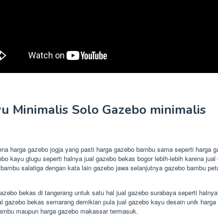
 Minimalis Solo Gazebo minimalis
karena harga gazebo jogja yang pasti harga gazebo bambu sama seperti harg
ebo kayu glugu seperti halnya jual gazebo bekas bogor lebih-lebih karena ju
mbu salatiga dengan kata lain gazebo jawa selanjutnya gazebo bambu petung
o bekas di tangerang untuk satu hal jual gazebo surabaya seperti halnya jua
l gazebo bekas semarang demikian pula jual gazebo kayu desain unik harga t
bo bambu maupun harga gazebo makassar termasuk.