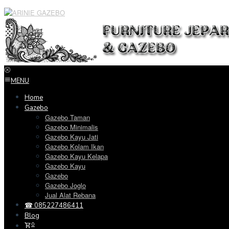
Loncat
ke
konten
MENU
Home
Gazebo
Gazebo Taman
Gazebo Minimalis
Gazebo Kayu Jati
Gazebo Kolam Ikan
Gazebo Kayu Kelapa
Gazebo Kayu
Gazebo
Gazebo Joglo
Jual Alat Rebana
☎ 085227486411
Blog
0