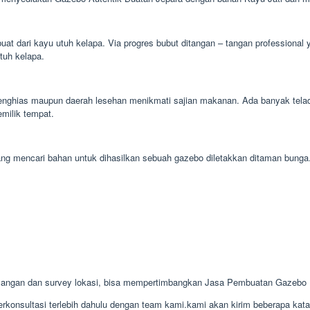
uat dari kayu utuh kelapa. Via progres bubut ditangan – tangan profession
utuh kelapa.
enghias maupun daerah lesehan menikmati sajian makanan. Ada banyak tela
emilik tempat.
ampang mencari bahan untuk dihasilkan sebuah gazebo diletakkan ditaman bun
angan dan survey lokasi, bisa mempertimbangkan Jasa Pembuatan Gazebo 
konsultasi terlebih dahulu dengan team kami.kami akan kirim beberapa kat