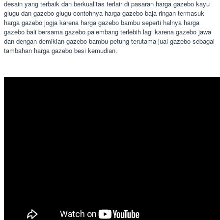
desain yang terbaik dan berkualitas terlair di pasaran harga gazebo kayu
glugu dan gazebo glugu contohnya harga gazebo baja ringan termasuk
harga gazebo jogja karena harga gazebo bambu seperti halnya harga
gazebo bali bersama gazebo palembang terlebih lagi karena gazebo jawa
dan dengan demikian gazebo bambu petung terutama jual gazebo sebagai
tambahan harga gazebo besi kemudian.