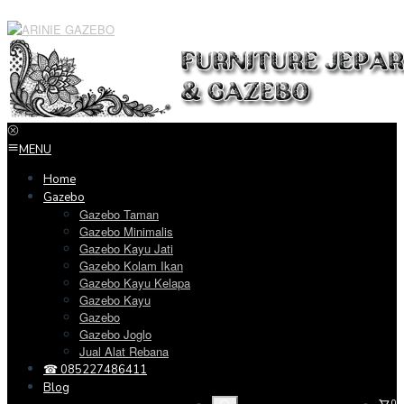
Loncat
ke
konten
MENU
Home
Gazebo
Gazebo Taman
Gazebo Minimalis
Gazebo Kayu Jati
Gazebo Kolam Ikan
Gazebo Kayu Kelapa
Gazebo Kayu
Gazebo
Gazebo Joglo
Jual Alat Rebana
☎ 085227486411
Blog
0