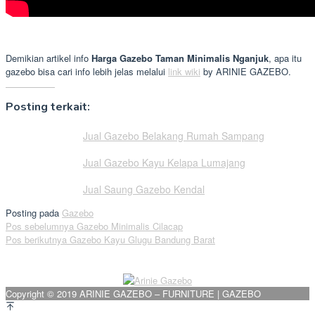
Demikian artikel info
Harga Gazebo Taman Minimalis Nganjuk
, apa itu
gazebo bisa cari info lebih jelas melalui
link wiki
by ARINIE GAZEBO.
Posting terkait:
Jual Gazebo Belakang Rumah Sampang
Jual Gazebo Kayu Kelapa Lumajang
Jual Saung Gazebo Kendal
Posting pada
Gazebo
Navigasi
Pos sebelumnya
Gazebo Minimalis Cilacap
Pos berikutnya
Gazebo Kayu Glugu Bandung Barat
pos
Copyright © 2019 ARINIE GAZEBO – FURNITURE | GAZEBO