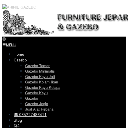
Loncat
ke
konten
MENU
Home
Gazebo
Gazebo Taman
Gazebo Minimalis
Gazebo Kayu Jati
Gazebo Kolam Ikan
Gazebo Kayu Kelapa
Gazebo Kayu
Gazebo
Gazebo Joglo
Jual Alat Rebana
☎ 085227486411
Blog
0