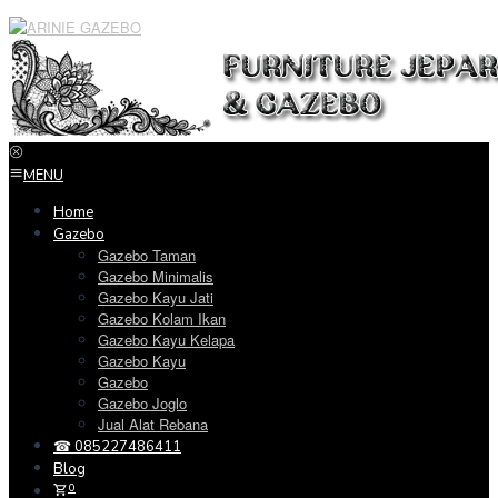
Loncat
ke
konten
MENU
Home
Gazebo
Gazebo Taman
Gazebo Minimalis
Gazebo Kayu Jati
Gazebo Kolam Ikan
Gazebo Kayu Kelapa
Gazebo Kayu
Gazebo
Gazebo Joglo
Jual Alat Rebana
☎ 085227486411
Blog
0