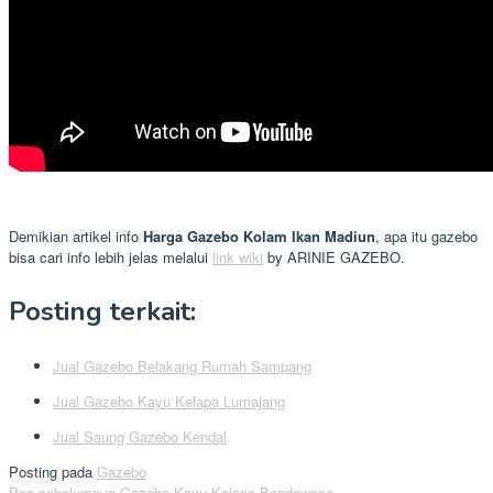
Demikian artikel info
Harga Gazebo Kolam Ikan Madiun
, apa itu gazebo
bisa cari info lebih jelas melalui
link wiki
by ARINIE GAZEBO.
Posting terkait:
Jual Gazebo Belakang Rumah Sampang
Jual Gazebo Kayu Kelapa Lumajang
Jual Saung Gazebo Kendal
Posting pada
Gazebo
Pos sebelumnya
Gazebo Kayu Kelapa Bondowoso