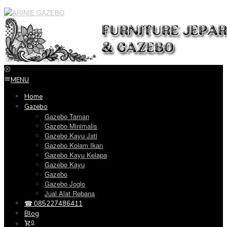
Loncat
ke
konten
MENU
Home
Gazebo
Gazebo Taman
Gazebo Minimalis
Gazebo Kayu Jati
Gazebo Kolam Ikan
Gazebo Kayu Kelapa
Gazebo Kayu
Gazebo
Gazebo Joglo
Jual Alat Rebana
☎ 085227486411
Blog
0