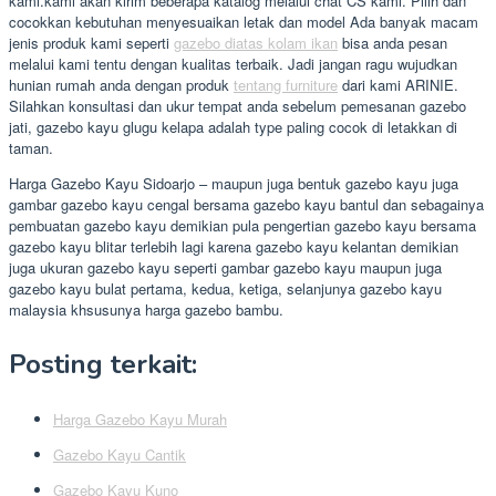
kami.kami akan kirim beberapa katalog melalui chat CS kami. Pilih dan
cocokkan kebutuhan menyesuaikan letak dan model Ada banyak macam
jenis produk kami seperti
gazebo diatas kolam ikan
bisa anda pesan
melalui kami tentu dengan kualitas terbaik. Jadi jangan ragu wujudkan
hunian rumah anda dengan produk
tentang furniture
dari kami ARINIE.
Silahkan konsultasi dan ukur tempat anda sebelum pemesanan gazebo
jati, gazebo kayu glugu kelapa adalah type paling cocok di letakkan di
taman.
Harga Gazebo Kayu Sidoarjo – maupun juga bentuk gazebo kayu juga
gambar gazebo kayu cengal bersama gazebo kayu bantul dan sebagainya
pembuatan gazebo kayu demikian pula pengertian gazebo kayu bersama
gazebo kayu blitar terlebih lagi karena gazebo kayu kelantan demikian
juga ukuran gazebo kayu seperti gambar gazebo kayu maupun juga
gazebo kayu bulat pertama, kedua, ketiga, selanjunya gazebo kayu
malaysia khsusunya harga gazebo bambu.
Posting terkait:
Harga Gazebo Kayu Murah
Gazebo Kayu Cantik
Gazebo Kayu Kuno