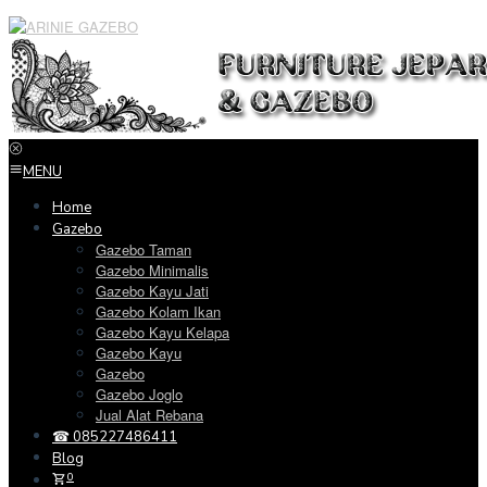
Loncat
ke
konten
MENU
Home
Gazebo
Gazebo Taman
Gazebo Minimalis
Gazebo Kayu Jati
Gazebo Kolam Ikan
Gazebo Kayu Kelapa
Gazebo Kayu
Gazebo
Gazebo Joglo
Jual Alat Rebana
☎ 085227486411
Blog
0