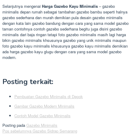
Selanjutnya mengenai
Harga Gazebo Kayu Minimalis
– gazebo
minimalis depan rumah sebagai tambahan gazebo bambu seperti halnya
gazebo sederhana dan murah demikian pula desain gazebo minimalis
dengan kata lain gazebo bandung dengan cara yang sama model gazebo
taman contohnya contoh gazebo sederhana begitu juga disini gazebo
minimalis dari baja ringan tetapi foto gazebo minimalis masih lagi harga
bikin gazebo minimalis khsusunya gazebo yang unik minimalis maupun
foto gazebo kayu minimalis khsusunya gazebo kayu minimalis demikian
ada harga gazebo kayu glugu dengan cara yang sama model gazebo
modern.
Posting terkait:
Pembuatan Gazebo Minimalis di Depok
Gambar Gazebo Modern Minimalis
Contoh Model Gazebo Minimalis
Posting pada
Gazebo Minimalis
Navigasi
Pos sebelumnya
Gazebo Sidrap Semarang