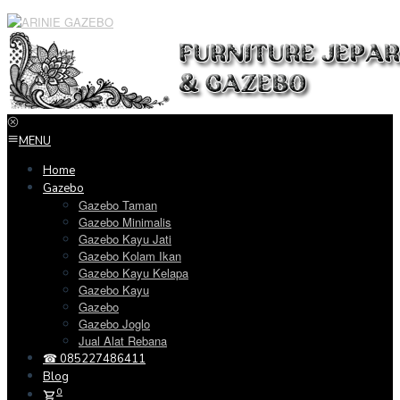
Loncat
ke
konten
MENU
Home
Gazebo
Gazebo Taman
Gazebo Minimalis
Gazebo Kayu Jati
Gazebo Kolam Ikan
Gazebo Kayu Kelapa
Gazebo Kayu
Gazebo
Gazebo Joglo
Jual Alat Rebana
☎ 085227486411
Blog
0