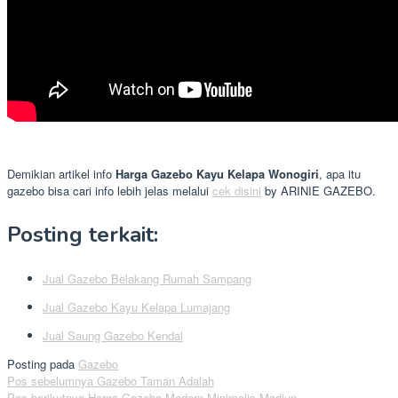
Demikian artikel info
Harga Gazebo Kayu Kelapa Wonogiri
, apa itu
gazebo bisa cari info lebih jelas melalui
cek disini
by ARINIE GAZEBO.
Posting terkait:
Jual Gazebo Belakang Rumah Sampang
Jual Gazebo Kayu Kelapa Lumajang
Jual Saung Gazebo Kendal
Posting pada
Gazebo
Navigasi
Pos sebelumnya
Gazebo Taman Adalah
Pos berikutnya
Harga Gazebo Modern Minimalis Madiun