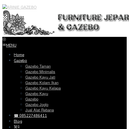
Loncat
ke
konten
MENU
Home
Gazebo
Gazebo Taman
Gazebo Minimalis
Gazebo Kayu Jati
Gazebo Kolam Ikan
Gazebo Kayu Kelapa
Gazebo Kayu
Gazebo
Gazebo Joglo
Jual Alat Rebana
☎ 085227486411
Blog
0