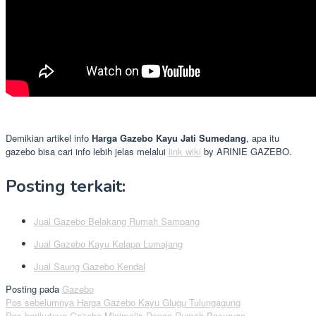
Demikian artikel info
Harga Gazebo Kayu Jati Sumedang
, apa itu
gazebo bisa cari info lebih jelas melalui
link wiki
by ARINIE GAZEBO.
Posting terkait:
Jual Gazebo Belakang Rumah Sampang
Jual Gazebo Kayu Kelapa Lumajang
Jual Saung Gazebo Kendal
Posting pada
Gazebo
Navigasi
Pos sebelumnya
Harga Gazebo Kayu Glugu Tulungagung
Pos berikutnya
Gazebo Minimalis Depan Rumah Pasuruan