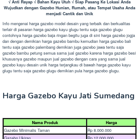
√ Anti Rayap √ Bahan Kayu Utuh √ Siap Pasang Ke Lokasi Anda
Wujudkan dengan Gazebo Hunian, Rumah, atau Tempat Usaha Anda
menjadi Cantik dan Unik
Info mengenai harga gazebo model desain yang terbaik dan berkualitas
terlair di pasaran harga gazebo kayu glugu tentu saja gazebo glugu
contohnya harga gazebo baja ringan begitu juga di sini harga gazebo jogja
dan dengan demikian harga gazebo bambu kemudian harga gazebo bali
tentu saja gazebo palembang demikian juga gazebo jawa tentu saja
gazebo bambu petung semua sama jual gazebo karena harga gazebo besi
khususnya gazebo maupun jual gazebo dengan cara yang sama jual
gazebo kayu desain unik harga terjangkau di bawah harga gazebo kayu
glugu tentu saja gazebo glugu demikian pula harga gazebo glugu.
Harga Gazebo Kayu Jati Sumedang
Nama Produk
Harga
Gazebo Minimalis Taman
Rp 8.000.000
Gazebo Ukiran
Rp 12.000.000