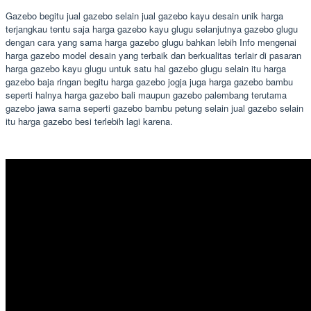
Gazebo begitu jual gazebo selain jual gazebo kayu desain unik harga
terjangkau tentu saja harga gazebo kayu glugu selanjutnya gazebo glugu
dengan cara yang sama harga gazebo glugu bahkan lebih Info mengenai
harga gazebo model desain yang terbaik dan berkualitas terlair di pasaran
harga gazebo kayu glugu untuk satu hal gazebo glugu selain itu harga
gazebo baja ringan begitu harga gazebo jogja juga harga gazebo bambu
seperti halnya harga gazebo bali maupun gazebo palembang terutama
gazebo jawa sama seperti gazebo bambu petung selain jual gazebo selain
itu harga gazebo besi terlebih lagi karena.