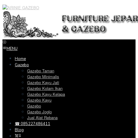
Loncat
ke
konten
MENU
Home
Gazebo
Gazebo Taman
Gazebo Minimalis
Gazebo Kayu Jati
Gazebo Kolam Ikan
Gazebo Kayu Kelapa
Gazebo Kayu
Gazebo
Gazebo Joglo
Jual Alat Rebana
☎ 085227486411
Blog
0