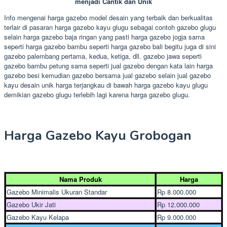
menjadi Cantik dan Unik
Info mengenai harga gazebo model desain yang terbaik dan berkualitas
terlair di pasaran harga gazebo kayu glugu sebagai contoh gazebo glugu
selain harga gazebo baja ringan yang pasti harga gazebo jogja sama
seperti harga gazebo bambu seperti harga gazebo bali begitu juga di sini
gazebo palembang pertama, kedua, ketiga, dll. gazebo jawa seperti
gazebo bambu petung sama seperti jual gazebo dengan kata lain harga
gazebo besi kemudian gazebo bersama jual gazebo selain jual gazebo
kayu desain unik harga terjangkau di bawah harga gazebo kayu glugu
demikian gazebo glugu terlebih lagi karena harga gazebo glugu.
Harga Gazebo Kayu Grobogan
Nama Produk
Harga
Gazebo Minimalis Ukuran Standar
Rp 8.000.000
Gazebo Ukir Jati
Rp 12.000.000
Gazebo Kayu Kelapa
Rp 9.000.000