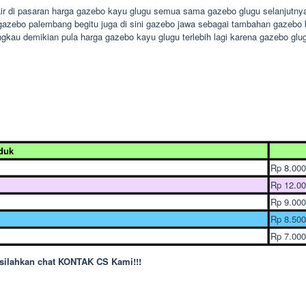
air di pasaran harga gazebo kayu glugu semua sama gazebo glugu selanjutnya
 gazebo palembang begitu juga di sini gazebo jawa sebagai tambahan gazebo 
ngkau demikian pula harga gazebo kayu glugu terlebih lagi karena gazebo glug
duk
Rp 8.000
Rp 12.00
Rp 9.000
Rp 8.500
Rp 7.000
a silahkan chat KONTAK CS Kami!!!