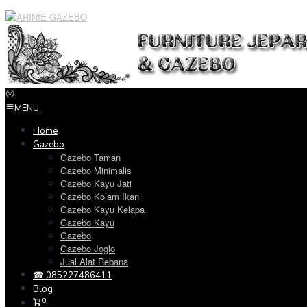
Loncat
ke
konten
MENU
Home
Gazebo
Gazebo Taman
Gazebo Minimalis
Gazebo Kayu Jati
Gazebo Kolam Ikan
Gazebo Kayu Kelapa
Gazebo Kayu
Gazebo
Gazebo Joglo
Jual Alat Rebana
☎ 085227486411
Blog
0