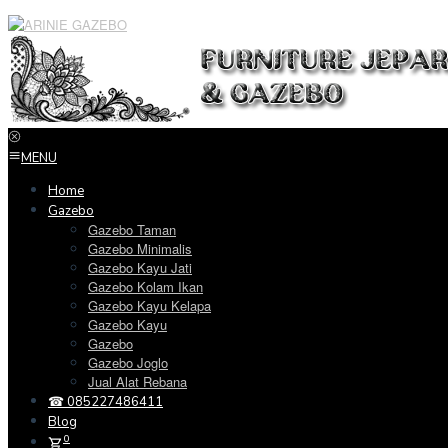
Loncat
ke
konten
MENU
Home
Gazebo
Gazebo Taman
Gazebo Minimalis
Gazebo Kayu Jati
Gazebo Kolam Ikan
Gazebo Kayu Kelapa
Gazebo Kayu
Gazebo
Gazebo Joglo
Jual Alat Rebana
☎ 085227486411
Blog
0