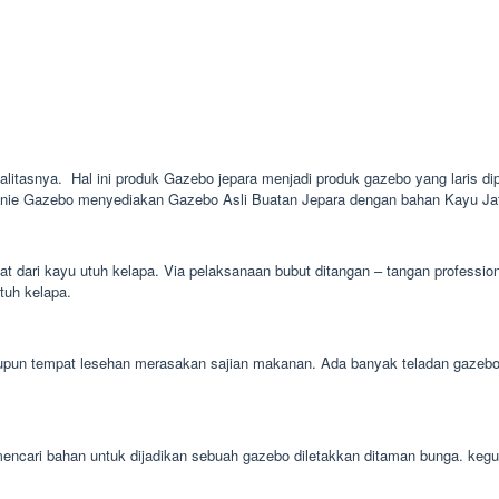
alitasnya. Hal ini produk Gazebo jepara menjadi produk gazebo yang laris dip
rinie Gazebo menyediakan Gazebo Asli Buatan Jepara dengan bahan Kayu Jati
t dari kayu utuh kelapa. Via pelaksanaan bubut ditangan – tangan professio
utuh kelapa.
un tempat lesehan merasakan sajian makanan. Ada banyak teladan gazebo ba
h mencari bahan untuk dijadikan sebuah gazebo diletakkan ditaman bunga. k