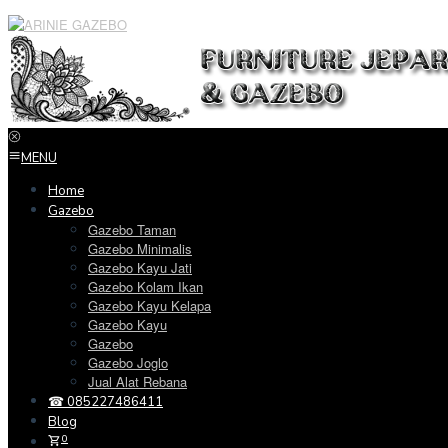
Loncat
ke
konten
MENU
Home
Gazebo
Gazebo Taman
Gazebo Minimalis
Gazebo Kayu Jati
Gazebo Kolam Ikan
Gazebo Kayu Kelapa
Gazebo Kayu
Gazebo
Gazebo Joglo
Jual Alat Rebana
☎ 085227486411
Blog
0