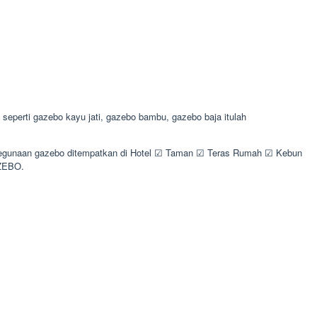
perti gazebo kayu jati, gazebo bambu, gazebo baja itulah
li kegunaan gazebo ditempatkan di Hotel ☑ Taman ☑ Teras Rumah ☑ Kebun
AZEBO.