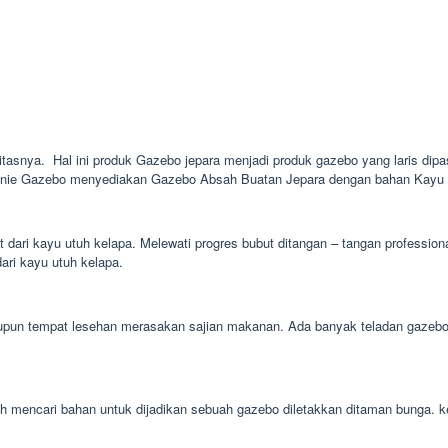
litasnya. Hal ini produk Gazebo jepara menjadi produk gazebo yang laris dipas
rinie Gazebo menyediakan Gazebo Absah Buatan Jepara dengan bahan Kayu Ja
t dari kayu utuh kelapa. Melewati progres bubut ditangan – tangan professio
dari kayu utuh kelapa.
un tempat lesehan merasakan sajian makanan. Ada banyak teladan gazebo ba
mudah mencari bahan untuk dijadikan sebuah gazebo diletakkan ditaman bung