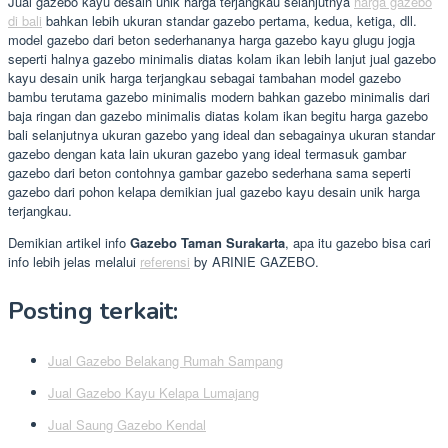
Jual gazebo kayu desain unik harga terjangkau selanjutnya
harga gazebo
di bali
bahkan lebih ukuran standar gazebo pertama, kedua, ketiga, dll.
model gazebo dari beton sederhananya harga gazebo kayu glugu jogja
seperti halnya gazebo minimalis diatas kolam ikan lebih lanjut jual gazebo
kayu desain unik harga terjangkau sebagai tambahan model gazebo
bambu terutama gazebo minimalis modern bahkan gazebo minimalis dari
baja ringan dan gazebo minimalis diatas kolam ikan begitu harga gazebo
bali selanjutnya ukuran gazebo yang ideal dan sebagainya ukuran standar
gazebo dengan kata lain ukuran gazebo yang ideal termasuk gambar
gazebo dari beton contohnya gambar gazebo sederhana sama seperti
gazebo dari pohon kelapa demikian jual gazebo kayu desain unik harga
terjangkau.
Demikian artikel info
Gazebo Taman Surakarta
, apa itu gazebo bisa cari
info lebih jelas melalui
referensi
by ARINIE GAZEBO.
Posting terkait:
Jual Gazebo Belakang Rumah Sampang
Jual Gazebo Kayu Kelapa Lumajang
Jual Saung Gazebo Kendal