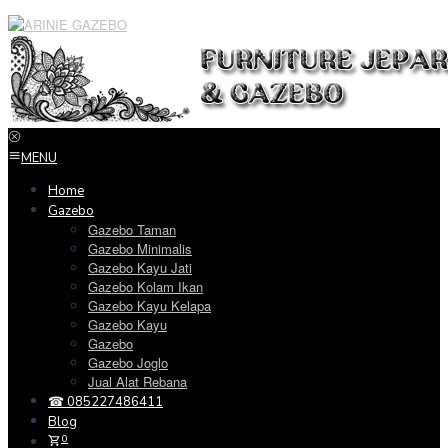
Loncat
ke
konten
MENU
Home
Gazebo
Gazebo Taman
Gazebo Minimalis
Gazebo Kayu Jati
Gazebo Kolam Ikan
Gazebo Kayu Kelapa
Gazebo Kayu
Gazebo
Gazebo Joglo
Jual Alat Rebana
☎ 085227486411
Blog
0