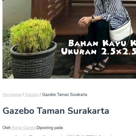
Homepage
/
Gazebo
/
Gazebo Taman Surakarta
Gazebo Taman Surakarta
Oleh
Arinie Gazebo
Diposting pada