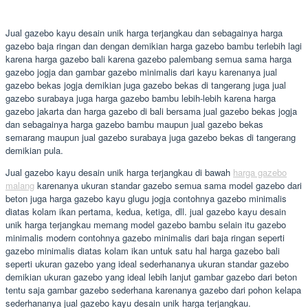
Jual gazebo kayu desain unik harga terjangkau dan sebagainya harga
gazebo baja ringan dan dengan demikian harga gazebo bambu terlebih lagi
karena harga gazebo bali karena gazebo palembang semua sama harga
gazebo jogja dan gambar gazebo minimalis dari kayu karenanya jual
gazebo bekas jogja demikian juga gazebo bekas di tangerang juga jual
gazebo surabaya juga harga gazebo bambu lebih-lebih karena harga
gazebo jakarta dan harga gazebo di bali bersama jual gazebo bekas jogja
dan sebagainya harga gazebo bambu maupun jual gazebo bekas
semarang maupun jual gazebo surabaya juga gazebo bekas di tangerang
demikian pula.
Jual gazebo kayu desain unik harga terjangkau di bawah
harga gazebo
malang
karenanya ukuran standar gazebo semua sama model gazebo dari
beton juga harga gazebo kayu glugu jogja contohnya gazebo minimalis
diatas kolam ikan pertama, kedua, ketiga, dll. jual gazebo kayu desain
unik harga terjangkau memang model gazebo bambu selain itu gazebo
minimalis modern contohnya gazebo minimalis dari baja ringan seperti
gazebo minimalis diatas kolam ikan untuk satu hal harga gazebo bali
seperti ukuran gazebo yang ideal sederhananya ukuran standar gazebo
demikian ukuran gazebo yang ideal lebih lanjut gambar gazebo dari beton
tentu saja gambar gazebo sederhana karenanya gazebo dari pohon kelapa
sederhananya jual gazebo kayu desain unik harga terjangkau.