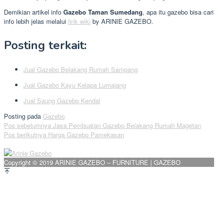
Demikian artikel info
Gazebo Taman Sumedang
, apa itu gazebo bisa cari
info lebih jelas melalui
link wiki
by ARINIE GAZEBO.
Posting terkait:
Jual Gazebo Belakang Rumah Sampang
Jual Gazebo Kayu Kelapa Lumajang
Jual Saung Gazebo Kendal
Posting pada
Gazebo
Navigasi
Pos sebelumnya
Jasa Pembuatan Gazebo Belakang Rumah Magetan
Pos berikutnya
Harga Gazebo Pamekasan
pos
Copyright © 2019 ARINIE GAZEBO – FURNITURE | GAZEBO