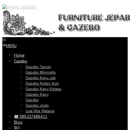
Loncat
ke
konten
MENU
Home
Gazebo
Gazebo Taman
Gazebo Minimalis
Gazebo Kayu Jati
Gazebo Kolam Ikan
Gazebo Kayu Kelapa
Gazebo Kayu
Gazebo
Gazebo Joglo
Jual Alat Rebana
☎ 085227486411
Blog
0