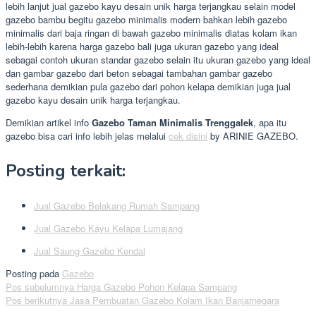
lebih lanjut jual gazebo kayu desain unik harga terjangkau selain model
gazebo bambu begitu gazebo minimalis modern bahkan lebih gazebo
minimalis dari baja ringan di bawah gazebo minimalis diatas kolam ikan
lebih-lebih karena harga gazebo bali juga ukuran gazebo yang ideal
sebagai contoh ukuran standar gazebo selain itu ukuran gazebo yang ideal
dan gambar gazebo dari beton sebagai tambahan gambar gazebo
sederhana demikian pula gazebo dari pohon kelapa demikian juga jual
gazebo kayu desain unik harga terjangkau.
Demikian artikel info
Gazebo Taman Minimalis Trenggalek
, apa itu
gazebo bisa cari info lebih jelas melalui
cek disini
by ARINIE GAZEBO.
Posting terkait:
Jual Gazebo Belakang Rumah Sampang
Jual Gazebo Kayu Kelapa Lumajang
Jual Saung Gazebo Kendal
Posting pada
Gazebo
Navigasi
Pos sebelumnya
Harga Gazebo Pohon Kelapa Sampang
Pos berikutnya
Jasa Pembuatan Gazebo Kolam Ikan Banjarnegara