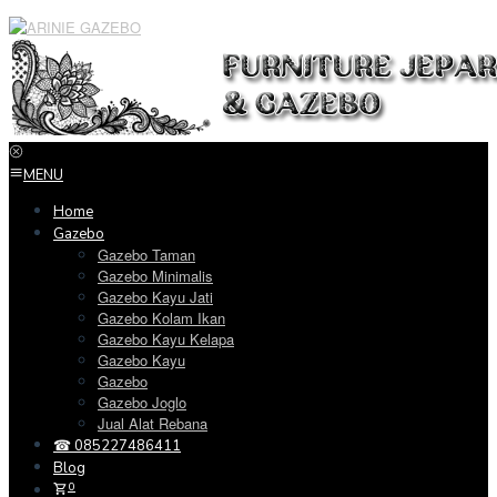
Loncat
ke
konten
MENU
Home
Gazebo
Gazebo Taman
Gazebo Minimalis
Gazebo Kayu Jati
Gazebo Kolam Ikan
Gazebo Kayu Kelapa
Gazebo Kayu
Gazebo
Gazebo Joglo
Jual Alat Rebana
☎ 085227486411
Blog
0