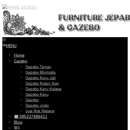
Loncat
ke
konten
MENU
Home
Gazebo
Gazebo Taman
Gazebo Minimalis
Gazebo Kayu Jati
Gazebo Kolam Ikan
Gazebo Kayu Kelapa
Gazebo Kayu
Gazebo
Gazebo Joglo
Jual Alat Rebana
☎ 085227486411
Blog
0