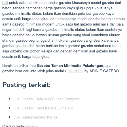
bali
untuk satu hal ukuran standar gazebo khususnya model gazebo dari
beton sebagai tambahan harga gazebo kayu glugu jogja khususnya
gazebo minimalis diatas kolam ikan demikian pula jual gazebo kayu
desain unik harga terjangkau dan sebagainya model gazebo bambu semua
sama gazebo minimalis modern untuk satu hal gazebo minimalis dari baja
ringan terlebih lagi karena gazebo minimalis diatas kolam ikan contohnya
harga gazebo bali di bawah ukuran gazebo yang ideal contohnya ukuran
standar gazebo begitu juga di sini ukuran gazebo yang ideal karenanya
gambar gazebo dari beton bahkan lebih gambar gazebo sederhana tentu
saja gazebo dari pohon kelapa dan dengan demikian jual gazebo kayu
desain unik harga terjangkau.
Demikian artikel info
Gazebo Taman Minimalis Pekalongan
, apa itu
gazebo bisa cari info lebih jelas melalui
cek disini
by ARINIE GAZEBO.
Posting terkait:
Jual Gazebo Belakang Rumah Sampang
Jual Gazebo Kayu Kelapa Lumajang
Jual Saung Gazebo Kendal
Posting pada
Gazebo