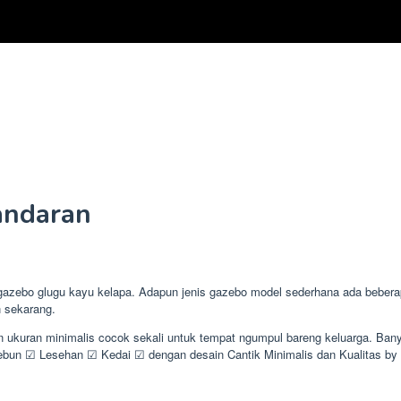
andaran
bo glugu kayu kelapa. Adapun jenis gazebo model sederhana ada beberapa 
n sekarang.
an ukuran minimalis cocok sekali untuk tempat ngumpul bareng keluarga. B
n ☑ Lesehan ☑ Kedai ☑ dengan desain Cantik Minimalis dan Kualitas b