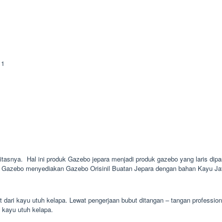
11
litasnya. Hal ini produk Gazebo jepara menjadi produk gazebo yang laris dipas
ie Gazebo menyediakan Gazebo Orisinil Buatan Jepara dengan bahan Kayu Jati
t dari kayu utuh kelapa. Lewat pengerjaan bubut ditangan – tangan professi
i kayu utuh kelapa.