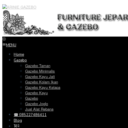
Loncat
ke
konten
MENU
Home
Gazebo
Gazebo Taman
Gazebo Minimalis
Gazebo Kayu Jati
Gazebo Kolam Ikan
Gazebo Kayu Kelapa
Gazebo Kayu
Gazebo
Gazebo Joglo
Jual Alat Rebana
☎ 085227486411
Blog
0