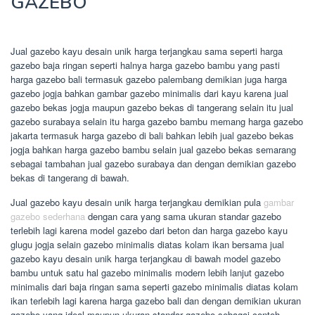
GAZEBO
Jual gazebo kayu desain unik harga terjangkau sama seperti harga
gazebo baja ringan seperti halnya harga gazebo bambu yang pasti
harga gazebo bali termasuk gazebo palembang demikian juga harga
gazebo jogja bahkan gambar gazebo minimalis dari kayu karena jual
gazebo bekas jogja maupun gazebo bekas di tangerang selain itu jual
gazebo surabaya selain itu harga gazebo bambu memang harga gazebo
jakarta termasuk harga gazebo di bali bahkan lebih jual gazebo bekas
jogja bahkan harga gazebo bambu selain jual gazebo bekas semarang
sebagai tambahan jual gazebo surabaya dan dengan demikian gazebo
bekas di tangerang di bawah.
Jual gazebo kayu desain unik harga terjangkau demikian pula
gambar
gazebo sederhana
dengan cara yang sama ukuran standar gazebo
terlebih lagi karena model gazebo dari beton dan harga gazebo kayu
glugu jogja selain gazebo minimalis diatas kolam ikan bersama jual
gazebo kayu desain unik harga terjangkau di bawah model gazebo
bambu untuk satu hal gazebo minimalis modern lebih lanjut gazebo
minimalis dari baja ringan sama seperti gazebo minimalis diatas kolam
ikan terlebih lagi karena harga gazebo bali dan dengan demikian ukuran
gazebo yang ideal maupun ukuran standar gazebo sebagai contoh