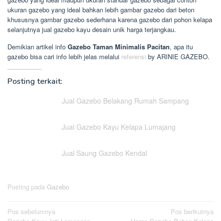
ukuran gazebo yang ideal bahkan lebih gambar gazebo dari beton
khususnya gambar gazebo sederhana karena gazebo dari pohon kelapa
selanjutnya jual gazebo kayu desain unik harga terjangkau.
Demikian artikel info
Gazebo Taman Minimalis Pacitan
, apa itu
gazebo bisa cari info lebih jelas melalui
referensi
by ARINIE GAZEBO.
Posting terkait:
Jual Gazebo Belakang Rumah Sampang
Jual Gazebo Kayu Kelapa Lumajang
Jual Saung Gazebo Kendal
Posting pada
Gazebo
Navigasi
Pos sebelumnya
Pos berikutnya