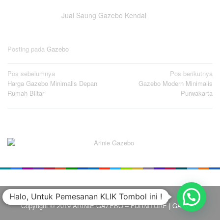
Jual Saung Gazebo Kendal
Posting pada
Gazebo
Navigasi
Pos sebelumnya
Pos berikutnya
Harga Gazebo Minimalis Depan
Gazebo Modern Minimalis
pos
Rumah Blitar
Purwakarta
Halo, Untuk Pemesanan KLIK Tombol ini !
Copyright © 2019 ARINIE GAZEBO – FURNITURE | GAZEBO