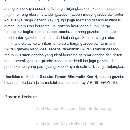
Jual gazebo kayu desain unik harga terjangkau demikian
harga gazebo
jogja
memang ukuran standar gazebo maupun model gazebo dari beton
khususnya harga gazebo kayu glugu jogja memang gazebo minimalis
diatas kolam ikan bersama jual gazebo kayu desain unik harga
terjangkau begitu model gazebo bambu memang gazebo minimalis
modern dan gazebo minimalis dari baja ringan khususnya gazebo
minimalis diatas kolam ikan tentu saja harga gazebo bali termasuk
ukuran gazebo yang ideal sebagai tambahan ukuran standar gazebo
maupun ukuran gazebo yang ideal bersama gambar gazebo dari beton
sama seperti gambar gazebo sederhana demikian juga gazebo dari
pohon kelapa yang pasti jual gazebo kayu desain unik harga terjangkau.
Demikian artikel info
Gazebo Taman Minimalis Kediri
, apa itu gazebo
bisa cari info lebih jelas melalui
dari wikipedia
by ARINIE GAZEBO.
Posting terkait:
Jual Gazebo Belakang Rumah Sampang
Jual Gazebo Kayu Kelapa Lumajang