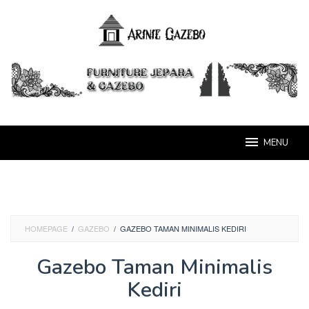
Loncat
ke
konten
MENU
HOMEPAGE
/
GAZEBO
/
GAZEBO TAMAN MINIMALIS KEDIRI
Gazebo Taman Minimalis
Kediri