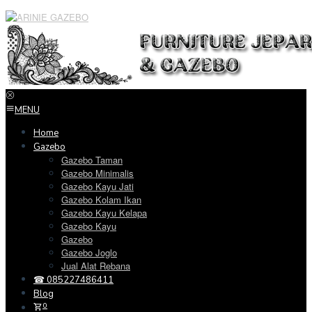
Loncat
ke
konten
MENU
Home
Gazebo
Gazebo Taman
Gazebo Minimalis
Gazebo Kayu Jati
Gazebo Kolam Ikan
Gazebo Kayu Kelapa
Gazebo Kayu
Gazebo
Gazebo Joglo
Jual Alat Rebana
☎ 085227486411
Blog
0