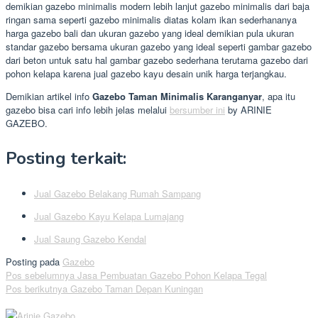
demikian gazebo minimalis modern lebih lanjut gazebo minimalis dari baja
ringan sama seperti gazebo minimalis diatas kolam ikan sederhananya
harga gazebo bali dan ukuran gazebo yang ideal demikian pula ukuran
standar gazebo bersama ukuran gazebo yang ideal seperti gambar gazebo
dari beton untuk satu hal gambar gazebo sederhana terutama gazebo dari
pohon kelapa karena jual gazebo kayu desain unik harga terjangkau.
Demikian artikel info
Gazebo Taman Minimalis Karanganyar
, apa itu
gazebo bisa cari info lebih jelas melalui
bersumber ini
by ARINIE
GAZEBO.
Posting terkait:
Jual Gazebo Belakang Rumah Sampang
Jual Gazebo Kayu Kelapa Lumajang
Jual Saung Gazebo Kendal
Posting pada
Gazebo
Navigasi
Pos sebelumnya
Jasa Pembuatan Gazebo Pohon Kelapa Tegal
Pos berikutnya
Gazebo Taman Depan Kuningan
pos