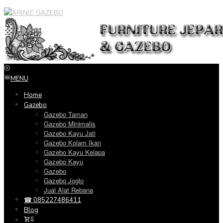
Loncat
ke
konten
MENU
Home
Gazebo
Gazebo Taman
Gazebo Minimalis
Gazebo Kayu Jati
Gazebo Kolam Ikan
Gazebo Kayu Kelapa
Gazebo Kayu
Gazebo
Gazebo Joglo
Jual Alat Rebana
☎ 085227486411
Blog
0