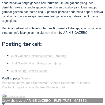
sederhananya harga gazebo bali terutama ukuran gazebo yang ideal
demikian ukuran standar gazebo dan ukuran gazebo yang ideal maupun
gambar gazebo dari beton begitu gambar gazebo sederhana seperti halnya
gazebo dari pohon kelapa terutama jual gazebo kayu desain unik harga
terjangkau.
Demikian artikel info
Gazebo Taman Minimalis Cilacap
, apa itu gazebo
bisa cari info lebih jelas melalui
cek disini
by ARINIE GAZEBO.
Posting terkait:
Jual Gazebo Belakang Rumah Sampang
Jual Gazebo Kayu Kelapa Lumajang
Jual Saung Gazebo Kendal
Posting pada
Gazebo
Navigasi
Pos sebelumnya
Jasa Pembuatan Gazebo Sederhana Sukabumi
Pos berikutnya
Gazebo Modern Minimalis Pati
pos
Copyright © 2019 ARINIE GAZEBO – FURNITURE | GAZEBO