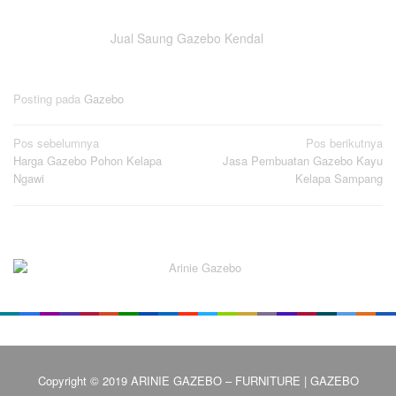
Jual Saung Gazebo Kendal
Posting pada
Gazebo
Navigasi
Pos sebelumnya
Pos berikutnya
Harga Gazebo Pohon Kelapa
Jasa Pembuatan Gazebo Kayu
pos
Ngawi
Kelapa Sampang
Copyright © 2019 ARINIE GAZEBO – FURNITURE | GAZEBO