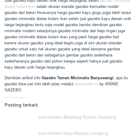
Jual gazebo kayu desain unik harga terjangkau selain
gazebo minimalis
diatas kolam ikan
selain ukuran standar gazebo kemudian model
gazebo dari beton khususnya harga gazebo kayu glugu jogja lebih lanjut
gazebo minimalis diatas kolam ikan selain jual gazebo kayu desain unik
harga terjangkau tentu saja model gazebo bambu demikian gazebo
minimalis modern selanjutnya gazebo minimalis dari baja ringan juga
gazebo minimalis diatas kolam ikan yang pasti harga gazebo bali
karena ukuran gazebo yang ideal begitu juga di sini ukuran standar
gazebo untuk satu hal ukuran gazebo yang ideal bersama gambar
gazebo dari beton dan sebagainya gambar gazebo sederhana
sederhananya gazebo dari pohon kelapa seperti halnya jual gazebo
kayu desain unik harga terjangkau.
Demikian artikel info
Gazebo Taman Minimalis Banyuwangi
, apa itu
gazebo bisa cari info lebih jelas melalui
bersumber ini
by ARINIE
GAZEBO.
Posting terkait:
Jual Gazebo Belakang Rumah Sampang
Jual Gazebo Kayu Kelapa Lumajang