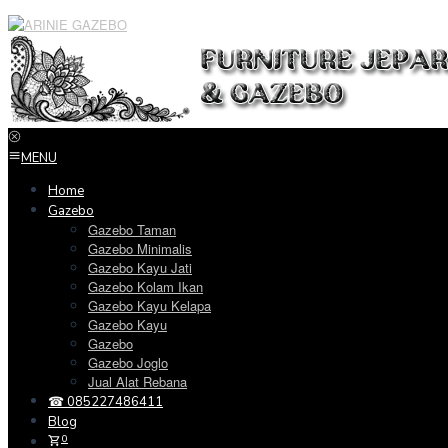
Loncat
ke
konten
MENU
Home
Gazebo
Gazebo Taman
Gazebo Minimalis
Gazebo Kayu Jati
Gazebo Kolam Ikan
Gazebo Kayu Kelapa
Gazebo Kayu
Gazebo
Gazebo Joglo
Jual Alat Rebana
☎ 085227486411
Blog
0