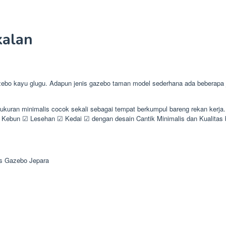
kalan
 kayu glugu. Adapun jenis gazebo taman model sederhana ada beberapa jen
ukuran minimalis cocok sekali sebagai tempat berkumpul bareng rekan kerj
ebun ☑ Lesehan ☑ Kedai ☑ dengan desain Cantik Minimalis dan Kualita
s Gazebo Jepara