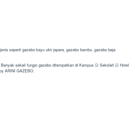
is seperti gazebo kayu ukir jepara, gazebo bambu, gazebo baja
a. Banyak sekali fungsi gazebo ditempatkan di Kampus ☑ Sekolah ☑ Hotel
s by ARINI GAZEBO.