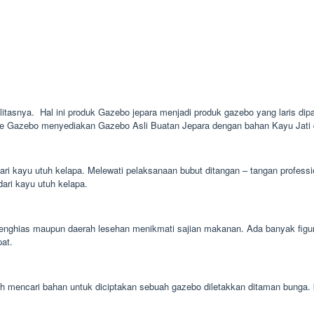
alitasnya. Hal ini produk Gazebo jepara menjadi produk gazebo yang laris dipa
ie Gazebo menyediakan Gazebo Asli Buatan Jepara dengan bahan Kayu Jati d
dari kayu utuh kelapa. Melewati pelaksanaan bubut ditangan – tangan profess
dari kayu utuh kelapa.
hias maupun daerah lesehan menikmati sajian makanan. Ada banyak figur g
pat.
mudah mencari bahan untuk diciptakan sebuah gazebo diletakkan ditaman bung