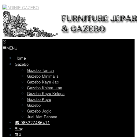
Loncat
ke
konten
MENU
Home
Gazebo
Gazebo Taman
Gazebo Minimalis
Gazebo Kayu Jati
Gazebo Kolam Ikan
Gazebo Kayu Kelapa
Gazebo Kayu
Gazebo
Gazebo Joglo
Jual Alat Rebana
☎ 085227486411
Blog
0