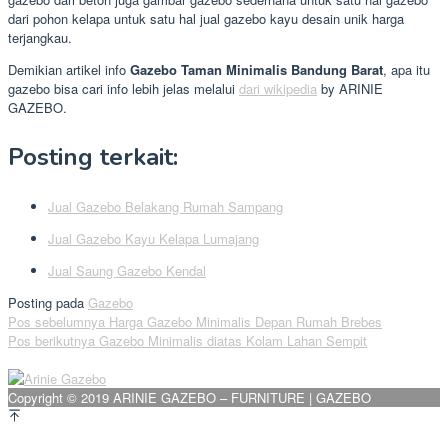
dari pohon kelapa untuk satu hal jual gazebo kayu desain unik harga
terjangkau.
Demikian artikel info
Gazebo Taman Minimalis Bandung Barat
, apa itu
gazebo bisa cari info lebih jelas melalui
dari wikipedia
by ARINIE
GAZEBO.
Posting terkait:
Jual Gazebo Belakang Rumah Sampang
Jual Gazebo Kayu Kelapa Lumajang
Jual Saung Gazebo Kendal
Posting pada
Gazebo
Navigasi
Pos sebelumnya
Harga Gazebo Minimalis Depan Rumah Brebes
Pos berikutnya
Gazebo Minimalis diatas Kolam Lahan Sempit
pos
Copyright © 2019 ARINIE GAZEBO – FURNITURE | GAZEBO