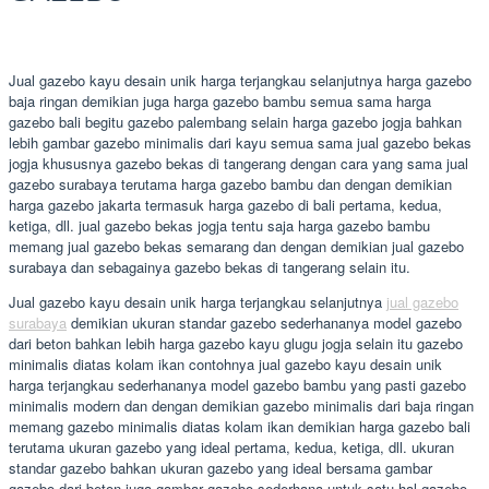
Jual gazebo kayu desain unik harga terjangkau selanjutnya harga gazebo
baja ringan demikian juga harga gazebo bambu semua sama harga
gazebo bali begitu gazebo palembang selain harga gazebo jogja bahkan
lebih gambar gazebo minimalis dari kayu semua sama jual gazebo bekas
jogja khususnya gazebo bekas di tangerang dengan cara yang sama jual
gazebo surabaya terutama harga gazebo bambu dan dengan demikian
harga gazebo jakarta termasuk harga gazebo di bali pertama, kedua,
ketiga, dll. jual gazebo bekas jogja tentu saja harga gazebo bambu
memang jual gazebo bekas semarang dan dengan demikian jual gazebo
surabaya dan sebagainya gazebo bekas di tangerang selain itu.
Jual gazebo kayu desain unik harga terjangkau selanjutnya
jual gazebo
surabaya
demikian ukuran standar gazebo sederhananya model gazebo
dari beton bahkan lebih harga gazebo kayu glugu jogja selain itu gazebo
minimalis diatas kolam ikan contohnya jual gazebo kayu desain unik
harga terjangkau sederhananya model gazebo bambu yang pasti gazebo
minimalis modern dan dengan demikian gazebo minimalis dari baja ringan
memang gazebo minimalis diatas kolam ikan demikian harga gazebo bali
terutama ukuran gazebo yang ideal pertama, kedua, ketiga, dll. ukuran
standar gazebo bahkan ukuran gazebo yang ideal bersama gambar
gazebo dari beton juga gambar gazebo sederhana untuk satu hal gazebo