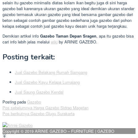
selain itu gazebo minimalis diatas kolam ikan begitu juga di sini harga
gazebo bali karenanya ukuran gazebo yang ideal demikian ukuran standar
gazebo termasuk ukuran gazebo yang ideal bersama gambar gazebo dari
beton sebagai contoh gambar gazebo sederhana juga gazebo dari pohon
kelapa sebagai contoh jual gazebo kayu desain unik harga terjangkau.
Demikian artikel info
Gazebo Taman Depan Sragen
, apa itu gazebo bisa
cari info lebih jelas melalui
wiki
by ARINIE GAZEBO.
Posting terkait:
Jual Gazebo Belakang Rumah Sampang
Jual Gazebo Kayu Kelapa Lumajang
Jual Saung Gazebo Kendal
Posting pada
Gazebo
Navigasi
Pos sebelumnya
Harga Gazebo Sidrap Magetan
Pos berikutnya
Gazebo Glugu Surakarta
pos
Copyright © 2019 ARINIE GAZEBO – FURNITURE | GAZEBO