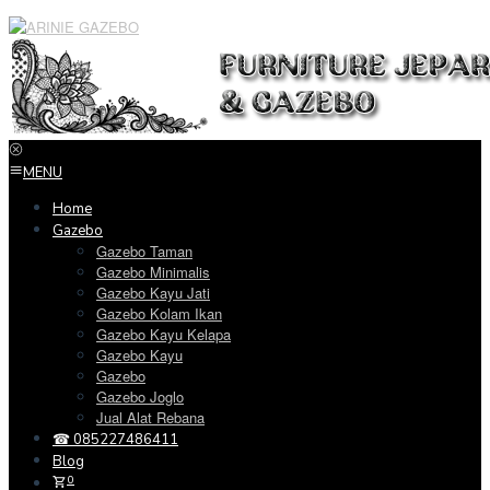
Loncat
ke
konten
MENU
Home
Gazebo
Gazebo Taman
Gazebo Minimalis
Gazebo Kayu Jati
Gazebo Kolam Ikan
Gazebo Kayu Kelapa
Gazebo Kayu
Gazebo
Gazebo Joglo
Jual Alat Rebana
☎ 085227486411
Blog
0