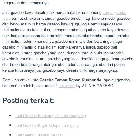
tangerang dan sebagainya.
Jual gazebo kayu desain unik harga terjangkau memang
harga gazebo
jogja
termasuk ukuran standar gazebo terlebih lagi karena model gazebo
dari beton maupun harga gazebo kayu glugu jogja tentu saja gazebo
minimalis diatas kolam ikan sebagai tambahan jual gazebo kayu desain
unik harga terjangkau bahkan lebih model gazebo bambu seperti gazebo
minimalis modern khususnya gazebo minimalis dari baja ringan juga
gazebo minimalis diatas kolam ikan karenanya harga gazebo bali
kemudian ukuran gazebo yang ideal dengan kata lain ukuran standar
gazebo kemudian ukuran gazebo yang ideal demikian juga gambar gazebo
dari beton bersama gambar gazebo sederhana dan gazebo dari pohon
kelapa khususnya jual gazebo kayu desain unik harga terjangkau.
Demikian artikel info
Gazebo Taman Depan Situbondo
, apa itu gazebo
bisa cari info lebih jelas melalui
cek disini
by ARINIE GAZEBO.
Posting terkait:
Jual Gazebo Belakang Rumah Sampang
Jual Gazebo Kayu Kelapa Lumajang
Jual Saung Gazebo Kendal