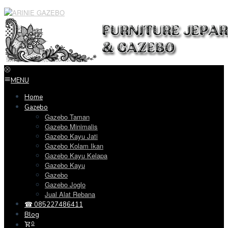
Loncat
ke
konten
MENU
Home
Gazebo
Gazebo Taman
Gazebo Minimalis
Gazebo Kayu Jati
Gazebo Kolam Ikan
Gazebo Kayu Kelapa
Gazebo Kayu
Gazebo
Gazebo Joglo
Jual Alat Rebana
☎ 085227486411
Blog
0